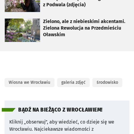
z Podwala (zdjęcia)
otworzy się w nowej karcie
Zielono, ale z niebieskimi akcentami.
Zielona Rewolucja na Przedmieściu
Oławskim
Wiosna we Wrocławiu
galeria zdjęć
środowisko
BĄDŹ NA BIEŻĄCO Z WROCŁAWIEM!
Kliknij „obserwuj”, aby wiedzieć, co dzieje się we
Wrocławiu.
Najciekawsze wiadomości z