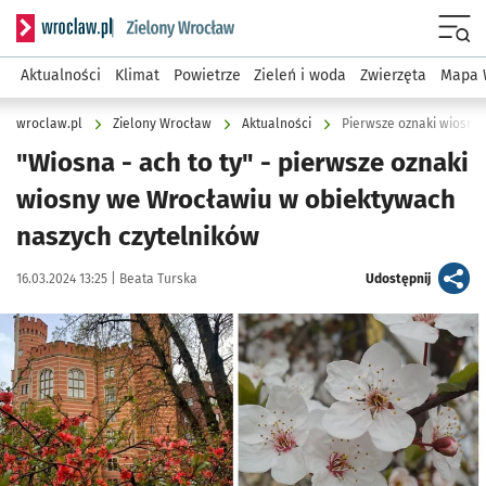
Serwis informacyjny wroclaw.pl podserwis: Środowisko we 
Menu
Aktualności
Klimat
Powietrze
Zieleń i woda
Zwierzęta
Mapa 
wroclaw.pl
Zielony Wrocław
Aktualności
Pierwsze oznaki wiosny 
"Wiosna - ach to ty" - pierwsze oznaki
wiosny we Wrocławiu w obiektywach
naszych czytelników
Data publikacji:
Autor:
artykuł
16.03.2024 13:25 |
Beata Turska
Udostępnij
Kliknij, aby zobaczyć galerię