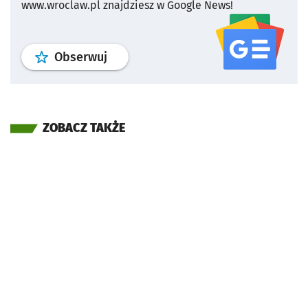
www.wroclaw.pl znajdziesz w Google News!
profil
google news
serwisu wroclaw
Obserwuj
ZOBACZ TAKŻE