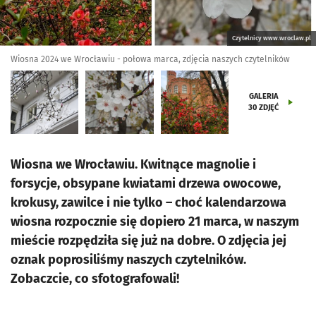
Czytelnicy www.wroclaw.pl
Wiosna 2024 we Wrocławiu - połowa marca, zdjęcia naszych czytelników
GALERIA
30
ZDJĘĆ
Wiosna we Wrocławiu. Kwitnące magnolie i
forsycje, obsypane kwiatami drzewa owocowe,
krokusy, zawilce i nie tylko – choć kalendarzowa
wiosna rozpocznie się dopiero 21 marca, w naszym
mieście rozpędziła się już na dobre. O zdjęcia jej
oznak poprosiliśmy naszych czytelników.
Zobaczcie, co sfotografowali!