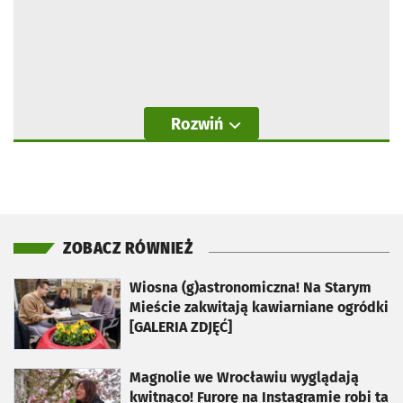
Rozwiń
ZOBACZ RÓWNIEŻ
otworzy się w nowej karcie
Wiosna (g)astronomiczna! Na Starym
Mieście zakwitają kawiarniane ogródki
[GALERIA ZDJĘĆ]
otworzy się w nowej karcie
Magnolie we Wrocławiu wyglądają
kwitnąco! Furorę na Instagramie robi ta