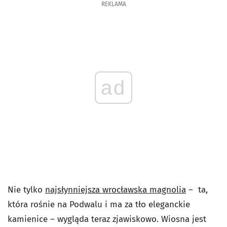
REKLAMA
ad
Nie tylko
najsłynniejsza wrocławska magnolia
– ta,
która rośnie na Podwalu i ma za tło eleganckie
kamienice – wygląda teraz zjawiskowo. Wiosna jest