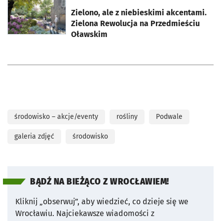
otworzy się w nowej karcie
Zielono, ale z niebieskimi akcentami.
Zielona Rewolucja na Przedmieściu
Oławskim
środowisko – akcje/eventy
rośliny
Podwale
galeria zdjęć
środowisko
BĄDŹ NA BIEŻĄCO Z WROCŁAWIEM!
Kliknij „obserwuj”, aby wiedzieć, co dzieje się we
Wrocławiu.
Najciekawsze wiadomości z