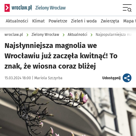
Serwis informacyjny wroclaw.pl podserwis: Środowisko we 
Menu
Aktualności
Klimat
Powietrze
Zieleń i woda
Zwierzęta
Mapa 
wroclaw.pl
Zielony Wrocław
Aktualności
Najpopularniejsza magno
Najsłynniejsza magnolia we
Wrocławiu już zaczęła kwitnąć! To
znak, że wiosna coraz bliżej
Data publikacji:
Autor:
artykuł
15.03.2024 18:00 |
Mariola Szczyrba
Udostępnij
Kliknij, aby zobaczyć galerię