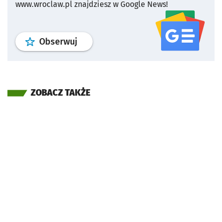
www.wroclaw.pl znajdziesz w Google News!
profil
google news
serwisu wroclaw
Obserwuj
ZOBACZ TAKŻE