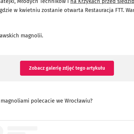
Matejki, Młodych Techników i
na Krzykach przed siedzib
 gdzie w kwietniu zostanie otwarta Restauracja FTT. War
ławskich magnolii.
Zobacz galerię zdjęć
tego artykułu
z magnoliami polecacie we Wrocławiu?