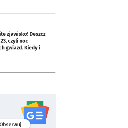
e
te zjawisko! Deszcz
23, czyli noc
h gwiazd. Kiedy i
profil
google news
serwisu wroclaw.pl
Obserwuj