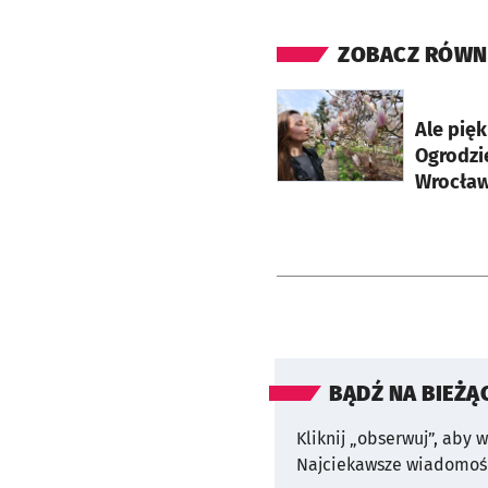
ZOBACZ RÓWN
otworzy się w nowej ka
Ale pięk
Ogrodzi
Wrocław
BĄDŹ NA BIEŻĄ
Kliknij „obserwuj”, aby 
Najciekawsze wiadomośc