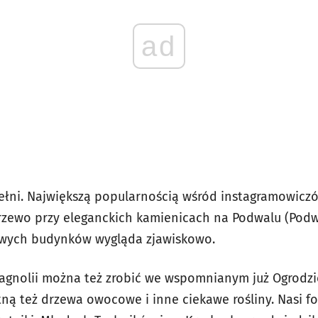
ad
łni. Największą popularnością wśród instagramowiczów,
rzewo przy eleganckich kamienicach na Podwalu (Podwa
wych budynków wygląda zjawiskowo.
agnolii można też zrobić we wspomnianym już Ogrodzi
tną też drzewa owocowe i inne ciekawe rośliny. Nasi fo