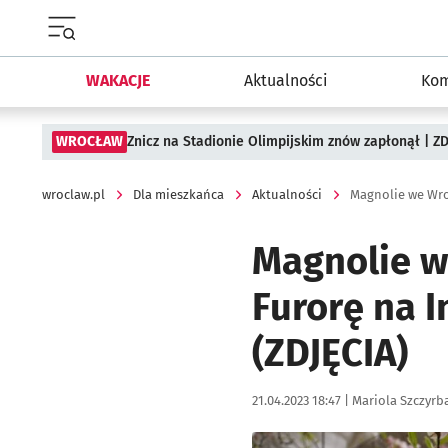
Menu główne portalu wroclaw.pl
WAKACJE
Aktualności
Kom
WROCŁAW
Znicz na Stadionie Olimpijskim znów zapłonął | ZD
wroclaw.pl
Dla mieszkańca
Aktualności
Magnolie w
Furorę na I
(ZDJĘCIA)
Data publikacji:
Autor:
21.04.2023 18:47 |
Mariola Szczyrb
Kliknij, aby zobaczyć galer