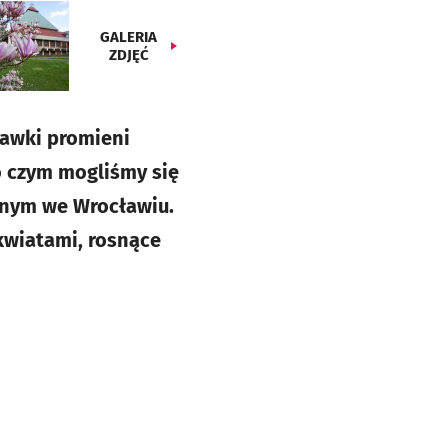
GALERIA
ZDJĘĆ
dawki promieni
 o czym mogliśmy się
znym we Wrocławiu.
kwiatami, rosnące