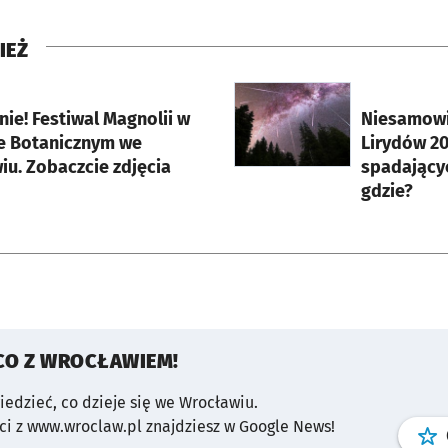
Wyświetl ten post na Instagramie
IEŻ
rcie
otworzy się w nowej karci
nie! Festiwal Magnolii w
Niesamowi
e Botanicznym we
Lirydów 20
iu. Zobaczcie zdjęcia
spadającyc
gdzie?
CO Z WROCŁAWIEM!
wiedzieć, co dzieje się we Wrocławiu.
i z www.wroclaw.pl znajdziesz w Google News!