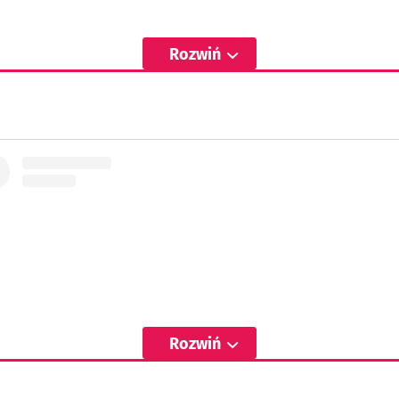
Rozwiń
Wyświetl ten post na Instagramie
Rozwiń