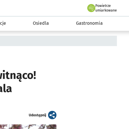
Powietrze
we Wrocławiu
 mieszkańca
umiarkowane
cje
Osiedla
Gastronomia
itnąco!
ala
artykuł
Udostępnij