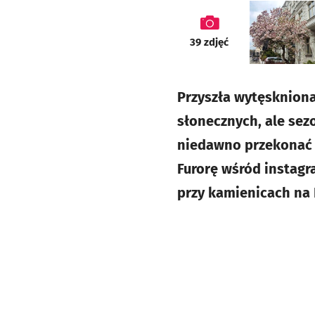
galeria
39
zdjęć
Przyszła wytęskniona 
słonecznych, ale sez
niedawno przekonać 
Furorę wśród instag
przy kamienicach na 