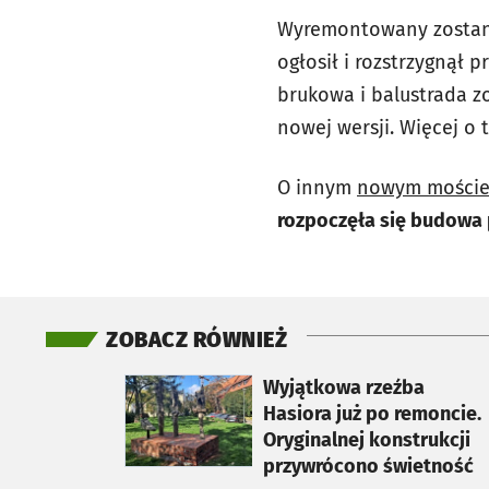
Wyremontowany zostan
ogłosił i rozstrzygnął 
brukowa i balustrada 
nowej wersji. Więcej o 
O innym
nowym moście,
rozpoczęła się budowa
ZOBACZ RÓWNIEŻ
otworzy się w nowej karcie
Wyjątkowa rzeźba
Hasiora już po remoncie.
Oryginalnej konstrukcji
przywrócono świetność