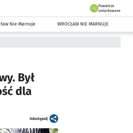
Powietrze
we Wrocławiu
dowisko we Wrocławiu
umiarkowane
ław Nie Marnuje
WROCŁAW NIE MARNUJE
wy. Był
ość dla
artykuł
Udostępnij