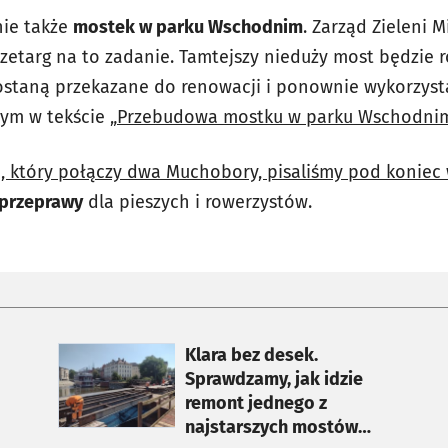
ie także
mostek w parku Wschodnim
. Zarząd Zieleni M
przetarg na to zadanie. Tamtejszy nieduży most będzie 
zostaną przekazane do renowacji i ponownie wykorzy
tym w tekście „
Przebudowa mostku w parku Wschodnim.
 który połączy dwa Muchobory, pisaliśmy pod koniec 
 przeprawy
dla pieszych i rowerzystów.
otworzy się w nowej karcie
Klara bez desek.
Sprawdzamy, jak idzie
remont jednego z
najstarszych mostów