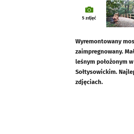
galeria
5
zdjęć
Wyremontowany most 
zaimpregnowany. Mała
leśnym położonym w 
Sołtysowickim. Najle
zdjęciach.