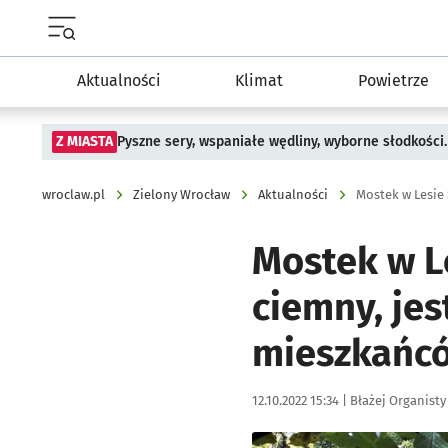
Menu główne portalu wroclaw.pl
Aktualności
Klimat
Powietrze
Z MIASTA
Pyszne sery, wspaniałe wędliny, wyborne słodkości.
wroclaw.pl
Zielony Wrocław
Aktualności
Mostek w L
ciemny, jes
mieszkańc
Data publikacji:
Autor:
12.10.2022 15:34 |
Błażej Organisty
Kliknij, aby zobaczyć galer