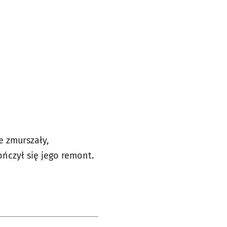
e zmurszały,
ończył się jego remont.