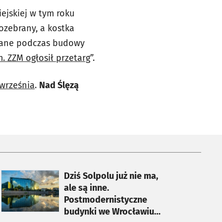
iejskiej w tym roku
rozebrany, a kostka
stane podczas budowy
 ZZM ogłosił przetarg
”.
września
.
Nad Ślęzą
otworzy się w nowej karcie
Dziś Solpolu już nie ma,
ale są inne.
Postmodernistyczne
budynki we Wrocławiu