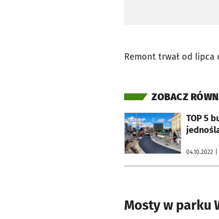
Remont trwał od lipca d
ZOBACZ RÓWN
otworzy się w nowej karcie
TOP 5 b
jednośl
04.10.2022
|
Mosty w parku 