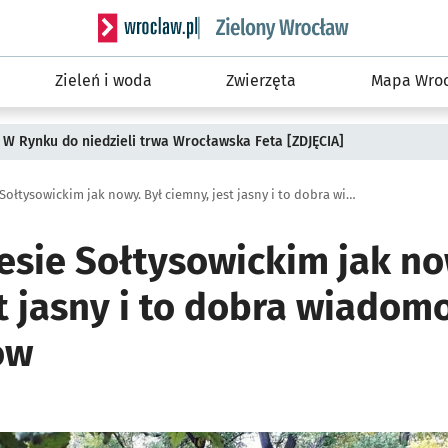
Serwis informacyjny wroclaw.pl podserwis: Śro
Zieleń i woda
Zwierzęta
Mapa Wroc
 W Rynku do niedzieli trwa Wrocławska Feta [ZDJĘCIA]
Mostek w Lesie Sołtysowickim jak nowy. Był ciemny, jest jasny i to dobra wiadomość dla mieszkańców
esie Sołtysowickim jak no
t jasny i to dobra wiadom
ów
ię