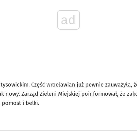
ad
łtysowickim. Część wrocławian już pewnie zauważyła, ż
k nowy. Zarząd Zieleni Miejskiej poinformował, że zak
pomost i belki.