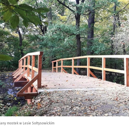
any mostek w Lesie Sołtysowickim