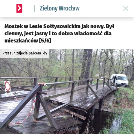
Wróć 
Serwis informacyjny wroclaw.pl podserwis: Środowisko we 
Mostek w Lesie Sołtysowickim jak nowy. Był
ciemny, jest jasny i to dobra wiadomość dla
mieszkańców [5/6]
Przesuń zdjęcie palcem