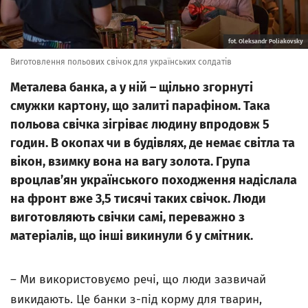
fot. Oleksandr Poliakovsky
Виготовлення польових свічок для українських солдатів
Металева банка, а у ній – щільно згорнуті
смужки картону, що залиті парафіном. Така
польова свічка зігріває людину впродовж 5
годин. В окопах чи в будівлях, де немає світла та
вікон, взимку вона на вагу золота. Група
вроцлавʼян українського походження надіслала
на фронт вже 3,5 тисячі таких свічок. Люди
виготовляють свічки самі, переважно з
матеріалів, що інші викинули б у смітник.
– Ми використовуємо речі, що люди зазвичай
викидають. Це банки з-під корму для тварин,