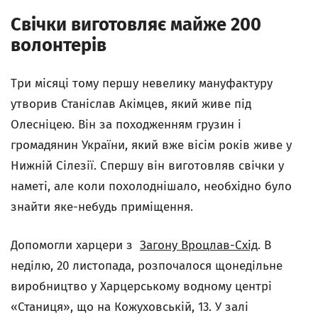
Свічки виготовляє майже 200
волонтерів
Три місяці тому першу невелику мануфактуру
утворив Станіслав Акімцев, який живе під
Олесніцею. Він за походженням грузин і
громадянин України, який вже вісім років живе у
Нижній Сілезії. Спершу він виготовляв свічки у
наметі, але коли похолоднішало, необхідно було
знайти яке-небудь приміщення.
Допомогли харцери з
Загону Вроцлав-Схід
. В
неділю, 20 листопада, розпочалося щонедільне
виробництво у Харцерському водному центрі
«Станиця», що на Кожуховській, 13. У залі