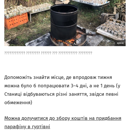
архiв
???????????? ???????? ?????? ??? ??????????? ????????
Допоможіть знайти місце, де впродовж тижня
можна було б попрацювати 3–4 дні, а не 1 день (у
Станиці відбуваються різні заняття, звідси певні
обмеження)
Можна долучитися до збору коштів на придбання
парафіну в гуртівні