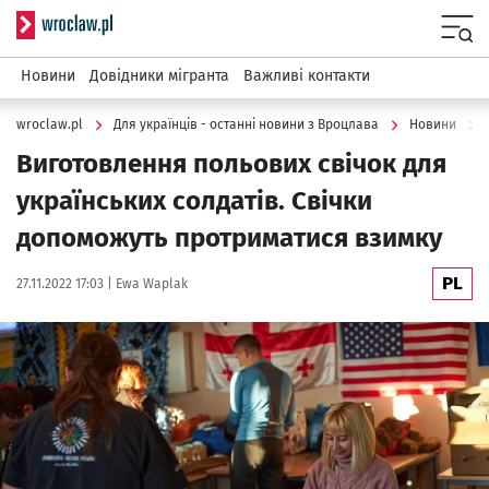
Serwis informacyjny wroclaw.pl
Menu
Новини
Довідники мігранта
Важливі контакти
wroclaw.pl
Для українців - останні новини з Вроцлава
Новини
Виготовлення польових свічок для
українських солдатів. Свічки
допоможуть протриматися взимку
PL
Data publikacji:
Autor:
27.11.2022 17:03 |
Ewa Waplak
Kliknij, aby powiększyć