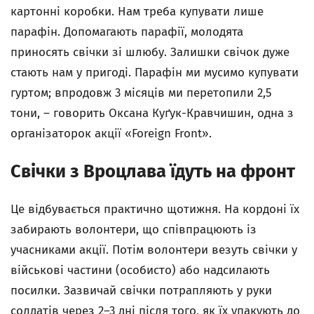
картонні коробки. Нам треба купувати лише
парафін. Допомагають парафії, молодята
приносять свічки зі шлюбу. Залишки свічок дуже
стають нам у пригоді. Парафін ми мусимо купувати
гуртом; впродовж 3 місяців ми перетопили 2,5
тони, – говорить Оксана Куґук-Кравчишин, одна з
організаторок акції «Foreign Front».
Свічки з Вроцлава їдуть на фронт
Це відбувається практично щотижня. На кордоні їх
забирають волонтери, що співпрацюють із
учасниками акції. Потім волонтери везуть свічки у
військові частини (особисто) або надсилають
посилки. Зазвичай свічки потрапляють у руки
солдатів через 2–3 дні після того, як їх упакують до