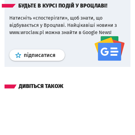
БУДЬТЕ В КУРСІ ПОДІЙ У ВРОЦЛАВІ!
Натисніть «спостерігати», щоб знати, що
відбувається у Вроцлаві.
Найцікавіші новини з
www.wroclaw.pl можна знайти в Google News!
Профіль
google news
wroclaw.p
підписатися
ДИВІТЬСЯ ТАКОЖ