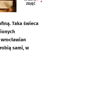
ZDJĘĆ
finą. Taka świeca
wionych
a wrocławian
 robią sami, w