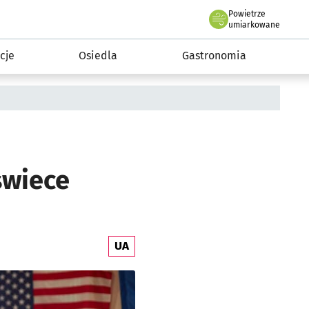
Powietrze
we Wrocławiu
 mieszkańca
umiarkowane
cje
Osiedla
Gastronomia
świece
UA