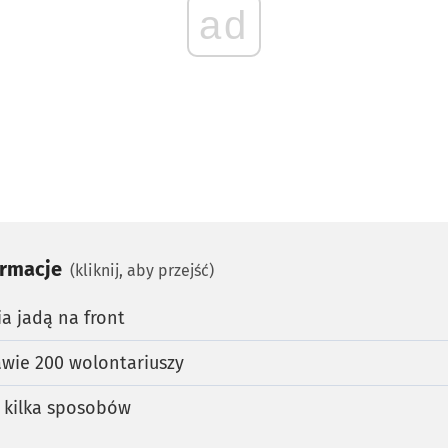
ad
ormacje
(kliknij, aby przejść)
a jadą na front
awie 200 wolontariuszy
 kilka sposobów