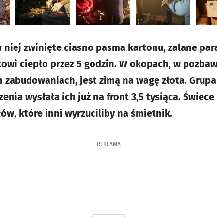
 niej zwinięte ciasno pasma kartonu, zalane para
kowi ciepło przez 5 godzin. W okopach, w pozba
en zabudowaniach, jest zimą na wagę złota. Grup
nia wysłała ich już na front 3,5 tysiąca. Świece
ów, które inni wyrzuciliby na śmietnik.
REKLAMA