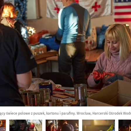
ący świece polowe z puszek, kartonu i parafiny. Wrocław, Harcerski Ośrodek Wod