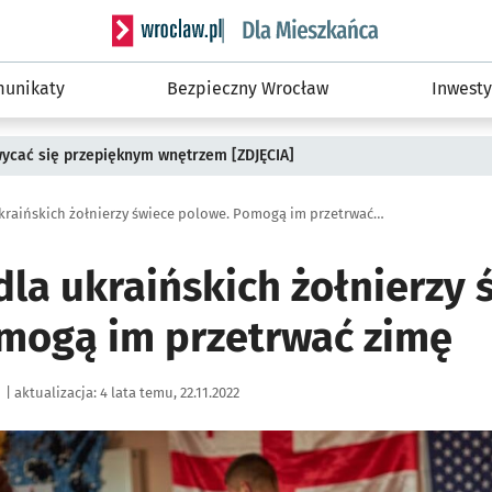
Serwis informacyjny wroclaw.pl podserwis: Dla
unikaty
Bezpieczny Wrocław
Inwesty
wycać się przepięknym wnętrzem [ZDJĘCIA]
Produkują dla ukraińskich żołnierzy świece polowe. Pomogą im przetrwać zimę
la ukraińskich żołnierzy 
mogą im przetrwać zimę
|
aktualizacja:
4 lata temu, 22.11.2022
ię