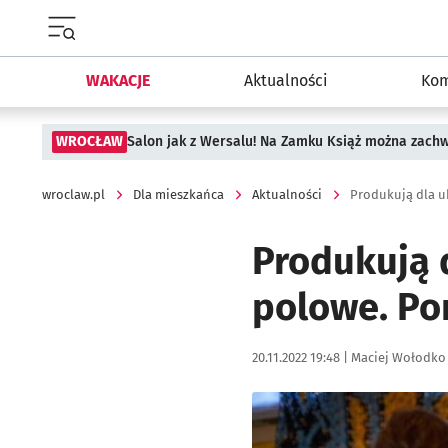
Menu główne portalu wroclaw.pl
WAKACJE
Aktualności
Kom
WROCŁAW
Salon jak z Wersalu! Na Zamku Książ można zach
wroclaw.pl
Dla mieszkańca
Aktualności
Produkują d
polowe. Po
Data publikacji:
Autor:
20.11.2022 19:48 |
Maciej Wołodko
Kliknij, aby zobaczyć galer