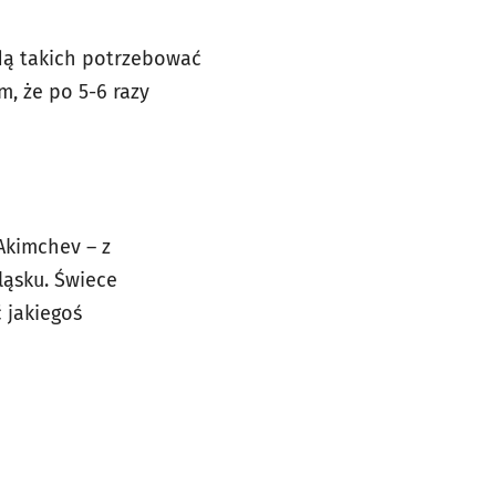
ędą takich potrzebować
, że po 5-6 razy
Akimchev – z
ląsku. Świece
 jakiegoś