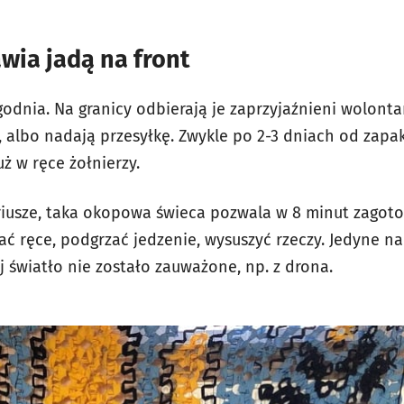
wia jadą na front
odnia. Na granicy odbierają je zaprzyjaźnieni wolonta
, albo nadają przesyłkę. Zwykle po 2-3 dniach od za
uż w ręce żołnierzy.
riusze, taka okopowa świeca pozwala w 8 minut zagoto
ać ręce, podgrzać jedzenie, wysuszyć rzeczy. Jedyne n
j światło nie zostało zauważone, np. z drona.