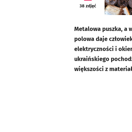
galeria
38
zdjęć
Metalowa puszka, a w
polowa daje człowie
elektryczności i oki
ukraińskiego pochodze
większości z materiał