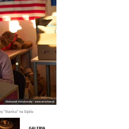
Oleksandr Poliakovsky - www.wroclaw.pl
ny "Stanica" na Dąbiu
GALERIA