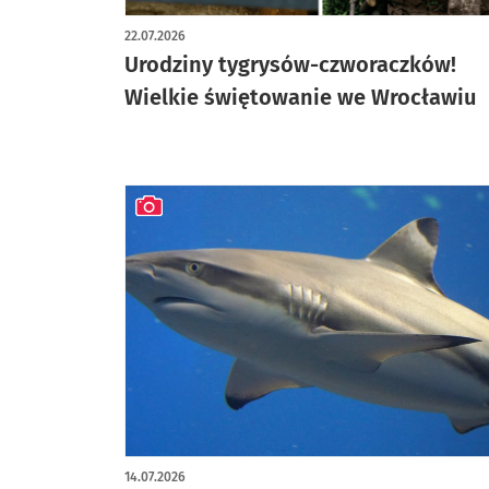
artykuł z galerią zdjęć
22.07.2026
Urodziny tygrysów-czworaczków!
Wielkie świętowanie we Wrocławiu
artykuł z galerią zdjęć
14.07.2026