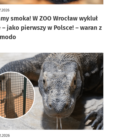
7.2026
my smoka! W ZOO Wrocław wykluł
ę – jako pierwszy w Polsce! – waran z
omodo
2.2026