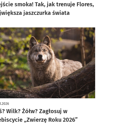
jście smoka! Tak, jak trenuje Flores,
jwiększa jaszczurka świata
1.2026
ś? Wilk? Żółw? Zagłosuj w
ebiscycie „Zwierzę Roku 2026”