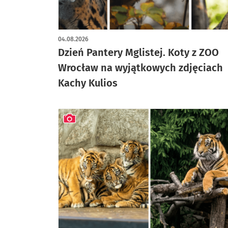
artykuł z galerią zdjęć
04.08.2026
Dzień Pantery Mglistej. Koty z ZOO
Wrocław na wyjątkowych zdjęciach
Kachy Kulios