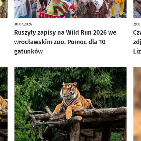
30.07.2026
29.0
Ruszyły zapisy na Wild Run 2026 we
Cz
wrocławskim zoo. Pomoc dla 10
zd
gatunków
Li