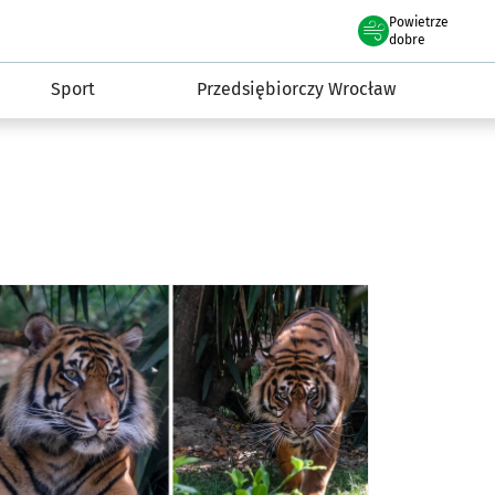
claw.pl
Powietrze
we Wrocławiu
dobre
Sport
Przedsiębiorczy Wrocław