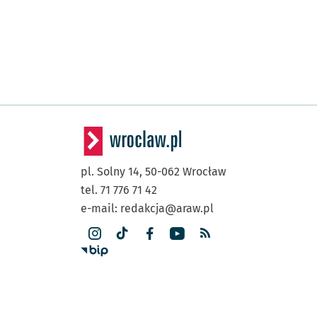
pl. Solny 14,
50-062
Wrocław
tel. 71 776 71 42
e-mail:
redakcja@araw.pl