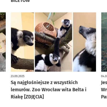
BILETÓW
23.09.2025
04.0
Są najgłośniejsze z wszystkich
Je
lemurów. Zoo Wrocław wita Belta i
Wr
Riakę [ZDJĘCIA]
Pa