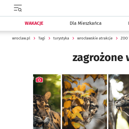
Menu główne portalu wroclaw.pl
WAKACJE
Dla Mieszkańca
wroclaw.pl
Tagi
turystyka
wrocławskie atrakcje
ZOO 
zagrożone 