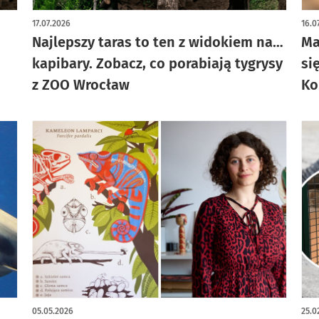
17.07.2026
16.0
Najlepszy taras to ten z widokiem na…
Ma
kapibary. Zobacz, co porabiają tygrysy
si
z ZOO Wrocław
K
05.05.2026
25.0