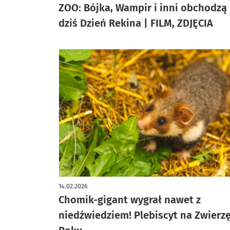
ZOO: Bójka, Wampir i inni obchodzą
dziś Dzień Rekina | FILM, ZDJĘCIA
14.02.2026
Chomik-gigant wygrał nawet z
niedźwiedziem! Plebiscyt na Zwierz