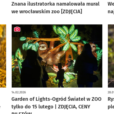
Znana ilustratorka namalowała mural
We
we wrocławskim zoo [ZDJĘCIA]
na
artykuł z galerią zdjęć
14.02.2026
28.0
Garden of Lights-Ogród Świateł w ZOO
Ry
ę
tylko do 15 lutego | ZDJĘCIA, CENY
pl