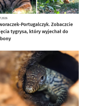
7.2026
woraczek-Portugalczyk. Zobaczcie
jęcia tygrysa, który wyjechał do
zbony