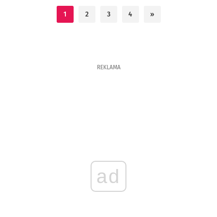
1
2
3
4
»
REKLAMA
ad