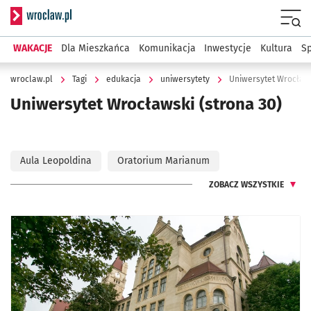
Serwis informacyjny wroclaw.pl
Menu
WAKACJE
Dla Mieszkańca
Komunikacja
Inwestycje
Kultura
Sp
wroclaw.pl
Tagi
edukacja
uniwersytety
Uniwersytet Wrocław
Uniwersytet Wrocławski
(strona 30)
Aula Leopoldina
Oratorium Marianum
ZOBACZ WSZYSTKIE