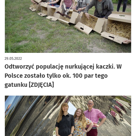
artykuł z galerią zdjęć
29.05.2022
Odtworzyć populację nurkującej kaczki. W
Polsce zostało tylko ok. 100 par tego
gatunku [ZDJĘCIA]