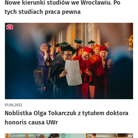
Nowe kierunki studiów we Wrocławiu. Po
tych studiach praca pewna
artykuł z galerią zdjęć
01.06.2022
Noblistka Olga Tokarczuk z tytułem doktora
honoris causa UWr