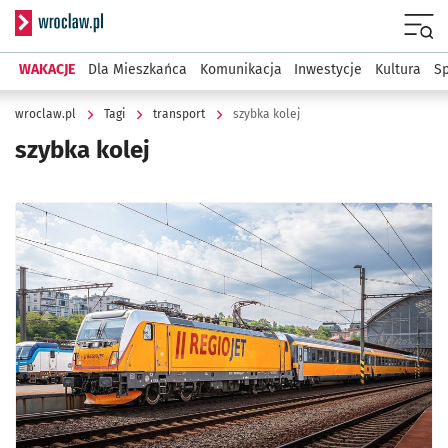
Serwis informacyjny wroclaw.pl
Menu
WAKACJE
Dla Mieszkańca
Komunikacja
Inwestycje
Kultura
Sp
wroclaw.pl
Tagi
transport
szybka kolej
szybka kolej