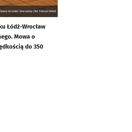
cławia do Łodzi i Warszawy /fot. Tomasz Hołod
inku Łódź-Wrocław
nego. Mowa o
rędkością do 350