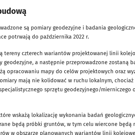
 budową
wadzone są pomiary geodezyjne i badania geologicz
ace potrwają do października 2022 r.
ą tereny czterech wariantów projektowanej linii kole
 geodezyjne, a następnie przeprowadzone zostaną ba
użą opracowaniu mapy do celów projektowych oraz wy
omiary mają nie kolidować w ruchu lokalnym, chociaż
pecjalistycznego sprzętu geodezyjnego/mierniczego o
 które wskażą lokalizację wykonania badań geologicznyc
ane będą próbki gruntów, w tym celu wiercone będą n
trów w obszarze planowanych wariantów linii kolejowe