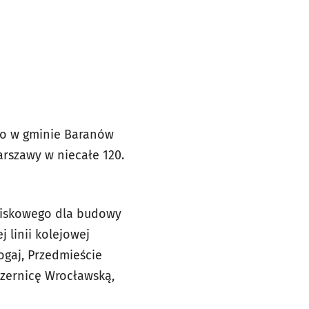
ego w gminie Baranów
arszawy w niecałe 120.
iskowego dla budowy
 linii kolejowej
ogaj, Przedmieście
Czernicę Wrocławską,