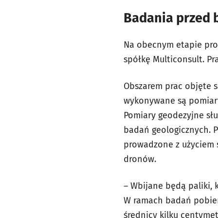
Badania przed
Na obecnym etapie pro
spółkę Multiconsult. Pr
Obszarem prac objęte s
wykonywane są pomiary
Pomiary geodezyjne sł
badań geologicznych. P
prowadzone z użyciem s
dronów.
– Wbijane będą paliki,
W ramach badań pobier
średnicy kilku centyme