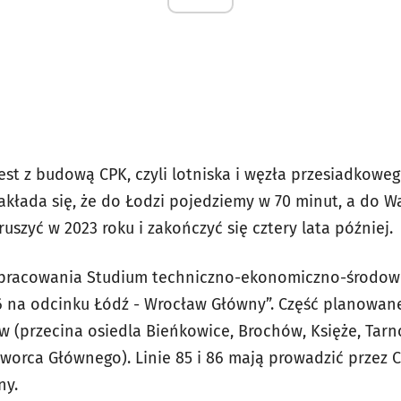
est z budową CPK, czyli lotniska i węzła przesiadkow
akłada się, że do Łodzi pojedziemy w 70 minut, a do W
uszyć w 2023 roku i zakończyć się cztery lata później.
Opracowania Studium techniczno-ekonomiczno-środow
 86 na odcinku Łódź - Wrocław Główny”. Część planowanej
w (przecina osiedla Bieńkowice, Brochów, Księże, Tarn
Dworca Głównego). Linie 85 i 86 mają prowadzić przez 
ny.