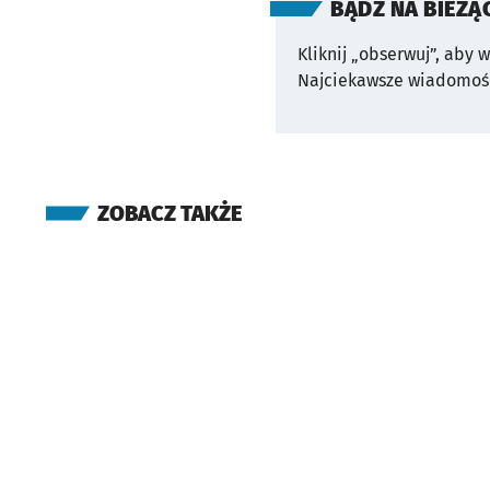
BĄDŹ NA BIEŻĄ
Kliknij „obserwuj”, aby 
Najciekawsze wiadomośc
ZOBACZ TAKŻE