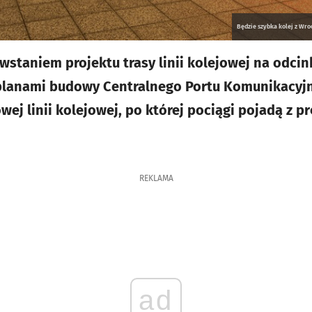
Będzie szybka kolej z Wro
wstaniem projektu trasy linii kolejowej na odc
 planami budowy Centralnego Portu Komunikacyj
ej linii kolejowej, po której pociągi pojadą z p
REKLAMA
ad