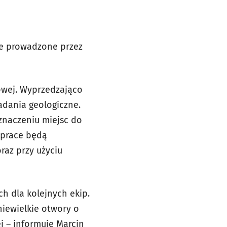
ne prowadzone przez
jowej. Wyprzedzająco
dania geologiczne.
znaczeniu miejsc do
 prace będą
raz przy użyciu
h dla kolejnych ekip.
iewielkie otwory o
j – informuje Marcin