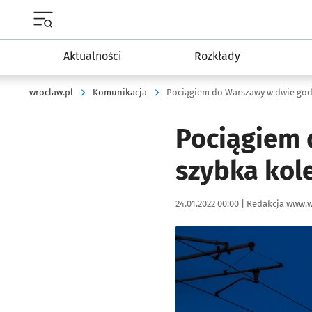
Menu główne portalu wroclaw.pl
Aktualności
Rozkłady
wroclaw.pl
Komunikacja
Pociągiem do Warszawy w dwie godz
Pociągiem 
szybka kol
Data publikacji:
Autor:
24.01.2022 00:00 |
Redakcja www.w
Kliknij, aby powiększyć