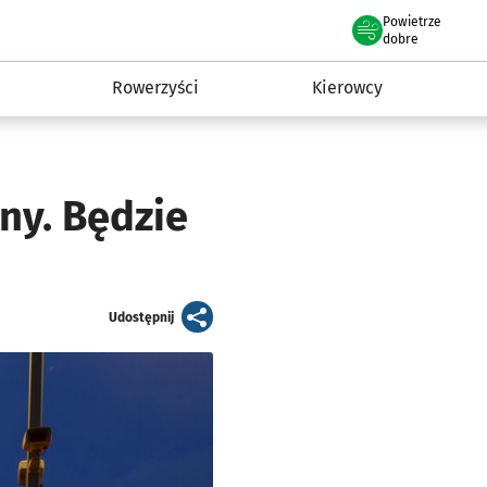
Powietrze
we Wrocławiu
munikacja
dobre
Rowerzyści
Kierowcy
ny. Będzie
artykuł
Udostępnij