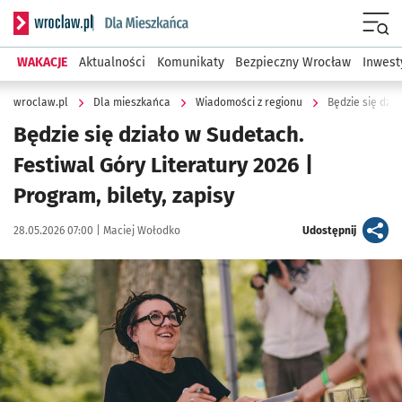
Serwis informacyjny wroclaw.pl podserwis: Dla mieszkańca
Menu
WAKACJE
Aktualności
Komunikaty
Bezpieczny Wrocław
Inwest
wroclaw.pl
Dla mieszkańca
Wiadomości z regionu
Będzie się dzia
Będzie się działo w Sudetach.
Festiwal Góry Literatury 2026 |
Program, bilety, zapisy
Data publikacji:
Autor:
artykuł
28.05.2026 07:00 |
Maciej Wołodko
Udostępnij
Kliknij, aby zobaczyć galerię