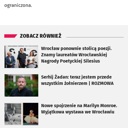
ograniczona.
ZOBACZ RÓWNIEŻ
otworzy się w nowej karcie
Wrocław ponownie stolicą poezji.
Znamy laureatów Wrocławskiej
Nagrody Poetyckiej Silesius
otworzy się w nowej karcie
Serhij Żadan: teraz jestem przede
wszystkim żołnierzem | ROZMOWA
otworzy się w nowej karcie
Nowe spojrzenie na Marilyn Monroe.
Wyjątkowa wystawa we Wrocławiu