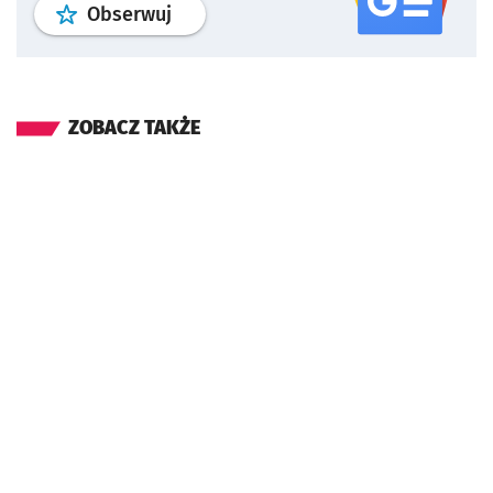
profil
google news
serwisu wroclaw
Obserwuj
ZOBACZ TAKŻE