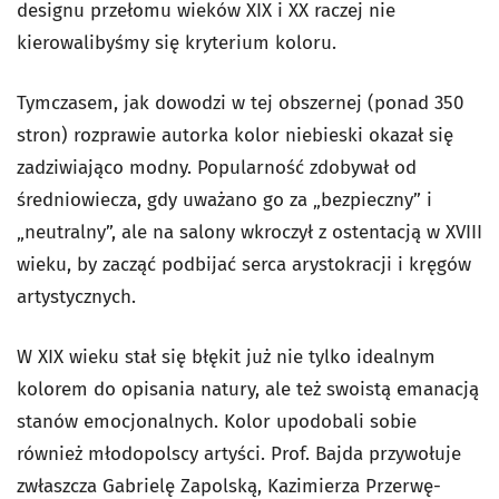
designu przełomu wieków XIX i XX raczej nie
kierowalibyśmy się kryterium koloru.
Tymczasem, jak dowodzi w tej obszernej (ponad 350
stron) rozprawie autorka kolor niebieski okazał się
zadziwiająco modny. Popularność zdobywał od
średniowiecza, gdy uważano go za „bezpieczny” i
„neutralny”, ale na salony wkroczył z ostentacją w XVIII
wieku, by zacząć podbijać serca arystokracji i kręgów
artystycznych.
W XIX wieku stał się błękit już nie tylko idealnym
kolorem do opisania natury, ale też swoistą emanacją
stanów emocjonalnych. Kolor upodobali sobie
również młodopolscy artyści. Prof. Bajda przywołuje
zwłaszcza Gabrielę Zapolską, Kazimierza Przerwę-