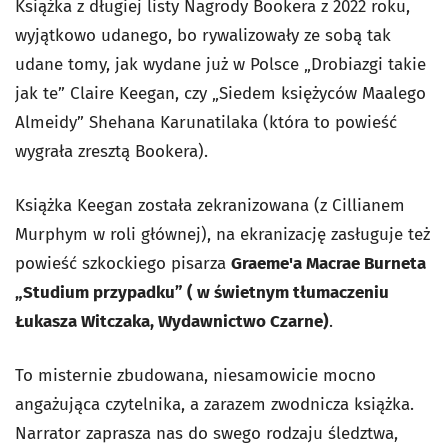
Książka z długiej listy Nagrody Bookera z 2022 roku,
wyjątkowo udanego, bo rywalizowały ze sobą tak
udane tomy, jak wydane już w Polsce „Drobiazgi takie
jak te” Claire Keegan, czy „Siedem księżyców Maalego
Almeidy” Shehana Karunatilaka (która to powieść
wygrała zresztą Bookera).
Książka Keegan została zekranizowana (z Cillianem
Murphym w roli głównej), na ekranizację zasługuje też
powieść szkockiego pisarza
Graeme'a Macrae Burneta
„Studium przypadku” ( w świetnym tłumaczeniu
Łukasza Witczaka, Wydawnictwo Czarne)
.
To misternie zbudowana, niesamowicie mocno
angażująca czytelnika, a zarazem zwodnicza książka.
Narrator zaprasza nas do swego rodzaju śledztwa,