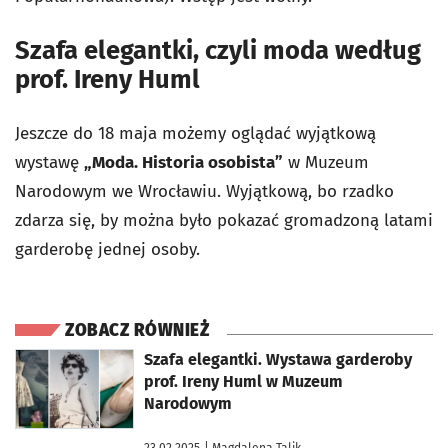
Szafa elegantki, czyli moda według
prof. Ireny Huml
Jeszcze do 18 maja możemy oglądać wyjątkową
wystawę
„Moda. Historia osobista”
w Muzeum
Narodowym we Wrocławiu. Wyjątkową, bo rzadko
zdarza się, by można było pokazać gromadzoną latami
garderobę jednej osoby.
ZOBACZ RÓWNIEŻ
otworzy się w nowej karcie
Szafa elegantki. Wystawa garderoby
prof. Ireny Huml w Muzeum
Narodowym
23.02.2025
| Magdalena Talik