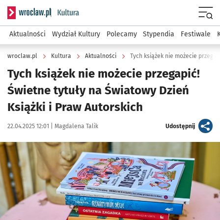
Serwis informacyjny wroclaw.pl podserwis: Kultura
Menu
Aktualności
Wydział Kultury
Polecamy
Stypendia
Festiwale
wroclaw.pl
Kultura
Aktualności
Tych książek nie możecie przegapić!
Świetne tytuły na Światowy Dzień
Książki i Praw Autorskich
Data publikacji:
Autor:
artykuł
22.04.2025 12:01 |
Magdalena Talik
Udostępnij
Kliknij, aby zobaczyć galerię