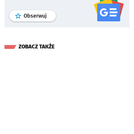
profil
google news
serwisu wroclaw
Obserwuj
ZOBACZ TAKŻE