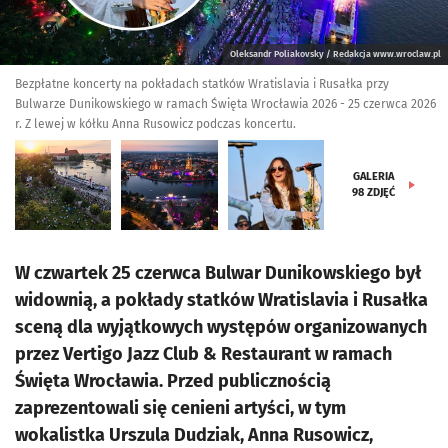
Oleksandr Poliakovsky / Redakcja www.wroclaw.pl
Bezpłatne koncerty na pokładach statków Wratislavia i Rusałka przy
Bulwarze Dunikowskiego w ramach Święta Wrocławia 2026 - 25 czerwca 2026
r. Z lewej w kółku Anna Rusowicz podczas koncertu.
GALERIA
98
ZDJĘĆ
W czwartek 25 czerwca Bulwar Dunikowskiego był
widownią, a pokłady statków Wratislavia i Rusałka
sceną dla wyjątkowych występów organizowanych
przez Vertigo Jazz Club & Restaurant w ramach
Święta Wrocławia. Przed publicznością
zaprezentowali się cenieni artyści, w tym
wokalistka Urszula Dudziak, Anna Rusowicz,