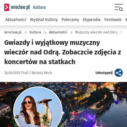
Serwis informacyjny wroclaw.pl podserwis: Kultura
Menu
Aktualności
Wydział Kultury
Polecamy
Stypendia
Festiwale
wroclaw.pl
Kultura
Aktualności
Muzyczny wieczór nad Odrą. Zdjęc
Gwiazdy i wyjątkowy muzyczny
wieczór nad Odrą. Zobaczcie zdjęcia z
koncertów na statkach
Data publikacji:
Autor:
artykuł
26.06.2026 11:40 |
Bartosz Moch
Udostępnij
Kliknij, aby zobaczyć galerię
Kliknij, aby powiększyć