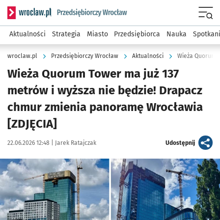
Serwis informacyjny wroclaw.pl podserwis: Strategia rozwo
Menu
Aktualności
Strategia
Miasto
Przedsiębiorca
Nauka
Spotkan
wroclaw.pl
Przedsiębiorczy Wrocław
Aktualności
Wieża Quorum To
Wieża Quorum Tower ma już 137
metrów i wyższa nie będzie! Drapacz
chmur zmienia panoramę Wrocławia
[ZDJĘCIA]
Data publikacji:
Autor:
artykuł
22.06.2026 12:48 |
Jarek Ratajczak
Udostępnij
Kliknij, aby zobaczyć galerię