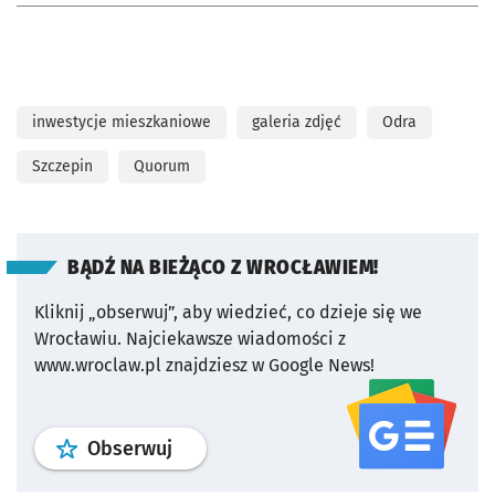
inwestycje mieszkaniowe
galeria zdjęć
Odra
Szczepin
Quorum
BĄDŹ NA BIEŻĄCO Z WROCŁAWIEM!
Kliknij „obserwuj”, aby wiedzieć, co dzieje się we
Wrocławiu.
Najciekawsze wiadomości z
www.wroclaw.pl znajdziesz w Google News!
profil
google news
serwisu wroclaw
Obserwuj