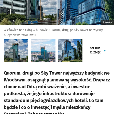
inwestor
Wieżowiec nad Odrą w budowie. Quorum, drugi po Sky Tower najwyższy
budynek we Wrocławiu
GALERIA
12
ZDJĘĆ
Quorum, drugi po Sky Tower najwyższy budynek we
Wrocławiu, osiągnął planowaną wysokość. Drapacz
chmur nad Odrą robi wrażenie, a inwestor
podkreśla, że jego infrastruktura dorównuje
standardom pięciogwiazdkowych hoteli. Co tam
będzie i co o inwestycji myślą mieszkańcy