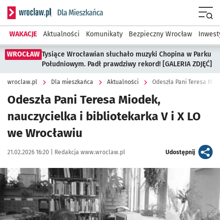
Serwis informacyjny wroclaw.pl podserwis: Dla mieszkańca
Menu
WAKACJE
Aktualności
Komunikaty
Bezpieczny Wrocław
Inwest
WROCŁAW
Tysiące Wrocławian słuchało muzyki Chopina w Parku
Południowym. Padł prawdziwy rekord! [GALERIA ZDJĘĆ]
wroclaw.pl
Dla mieszkańca
Aktualności
Odeszła Pani Teresa Mio
Odeszła Pani Teresa Miodek,
nauczycielka i bibliotekarka V i X LO
we Wrocławiu
Data publikacji:
Autor:
artykuł
21.02.2026 16:20 |
Redakcja www.wroclaw.pl
Udostępnij
Kliknij, aby powiększyć