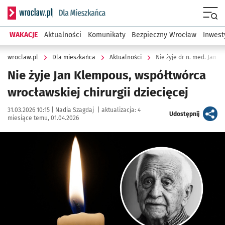
Serwis informacyjny wroclaw.pl podserwis: Dla mieszkańca
Menu
WAKACJE
Aktualności
Komunikaty
Bezpieczny Wrocław
Inwest
wroclaw.pl
Dla mieszkańca
Aktualności
Nie żyje dr n. med. Jan K
Nie żyje Jan Klempous, współtwórca
wrocławskiej chirurgii dziecięcej
Data publikacji:
Autor:
31.03.2026 10:15 |
Nadia Szagdaj
|
aktualizacja:
4
artykuł
Udostępnij
miesiące temu, 01.04.2026
Kliknij, aby powiększyć