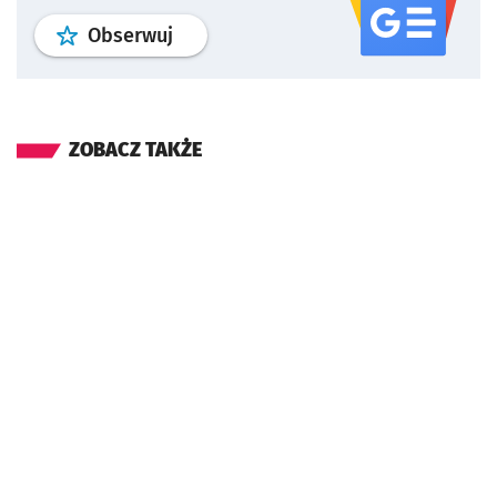
profil
google news
serwisu wroclaw
Obserwuj
ZOBACZ TAKŻE