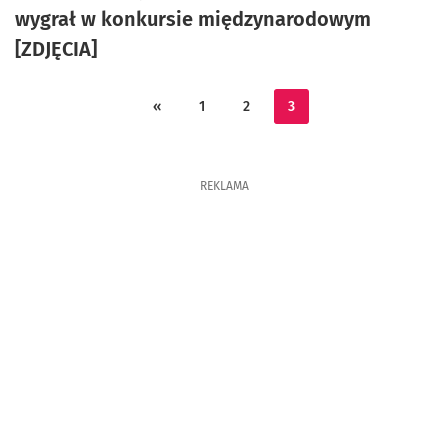
wygrał w konkursie międzynarodowym
[ZDJĘCIA]
«
1
2
3
REKLAMA