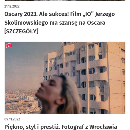
21.12.2022
Oscary 2023. Ale sukces! Film „IO” Jerzego
Skolimowskiego ma szansę na Oscara
[SZCZEGÓŁY]
artykuł z galerią zdjęć
09.11.2022
Piękno, styl i prestiż. Fotograf z Wrocławia