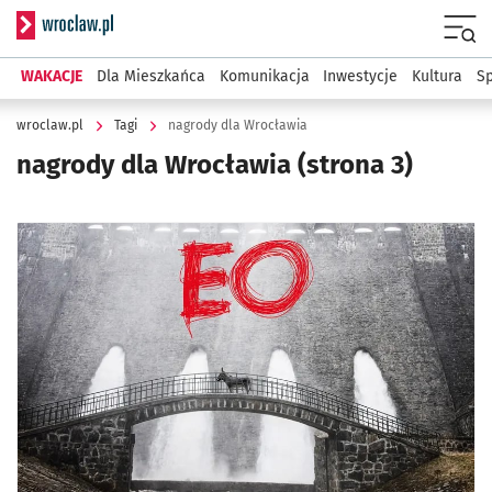
Serwis informacyjny wroclaw.pl
Menu
WAKACJE
Dla Mieszkańca
Komunikacja
Inwestycje
Kultura
Sp
wroclaw.pl
Tagi
nagrody dla Wrocławia
nagrody dla Wrocławia
(strona 3)