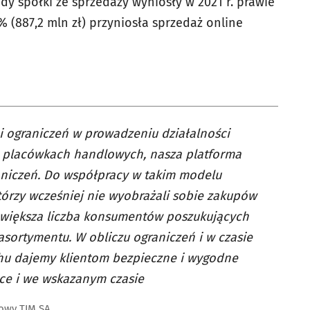
y spółki ze sprzedaży wyniosły w 2021 r. prawie
,6% (887,2 mln zł) przyniosła sprzedaż online
ograniczeń w prowadzeniu działalności
w placówkach handlowych, nasza platforma
aniczeń. Do współpracy w takim modelu
którzy wcześniej nie wyobrażali sobie zakupów
az większa liczba konsumentów poszukujących
sortymentu. W obliczu ograniczeń i w czasie
hu dajemy klientom bezpieczne i wygodne
ce i we wskazanym czasie
lowy TIM SA.