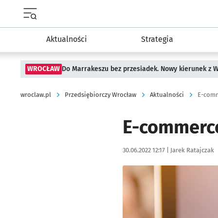
Menu główne portalu wroclaw.pl
Aktualności
Strategia
WROCŁAW
Do Marrakeszu bez przesiadek. Nowy kierunek z 
wroclaw.pl
Przedsiębiorczy Wrocław
Aktualności
E-comm
E-commerce
Data publikacji:
Autor:
30.06.2022 12:17 |
Jarek Ratajczak
Kliknij, aby powiększyć