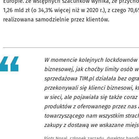
Europie. Ze wstępnych szacunków wynika, że przychod
1,26 mld zł (o 34,3% więcej niż w 2020 r.), z czego 70
realizowana samodzielnie przez klientów.
W momencie kolejnych lockdownów i 
biznesowej, jak choćby limity osób 
sprzedażowa TIM.pl działała bez ogr
przekonywali się klienci biznesowi, 
w sieci, ale pojawiała się także cor
produktów z oferowanego przez nas a
towarzyszącego nam wszystkim strac
zakupy z dostawą we wskazane miejs
Piotr Nosal, członek zarządu, dyrektor hand