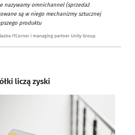
rce nazywamy omnichannel (sprzedaż
ażowane są w niego mechanizmy sztucznej
epszego produktu
astra ITCorner i managing partner Unity Group.
łki liczą zyski