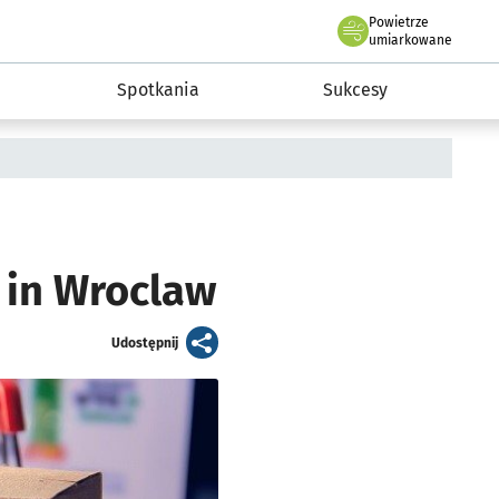
Powietrze
we Wrocławiu
a rozwoju przedsiębiorczości miasta Wrocławia
umiarkowane
Spotkania
Sukcesy
 in Wroclaw
artykuł
Udostępnij