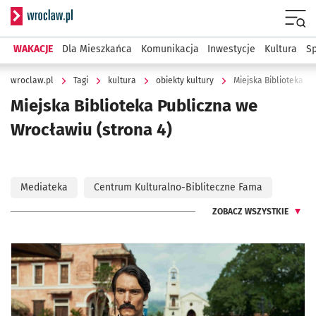
Serwis informacyjny wroclaw.pl
Menu
WAKACJE
Dla Mieszkańca
Komunikacja
Inwestycje
Kultura
Sp
wroclaw.pl
Tagi
kultura
obiekty kultury
Miejska Biblioteka P
Miejska Biblioteka Publiczna we
Wrocławiu
(strona 4)
Mediateka
Centrum Kulturalno-Bibliteczne Fama
ZOBACZ WSZYSTKIE