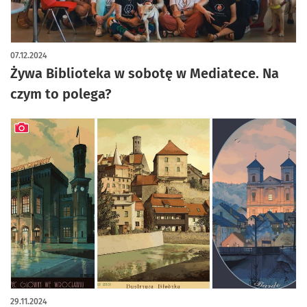
07.12.2024
Żywa Biblioteka w sobotę w Mediatece. Na
czym to polega?
artykuł z galerią zdjęć
29.11.2024