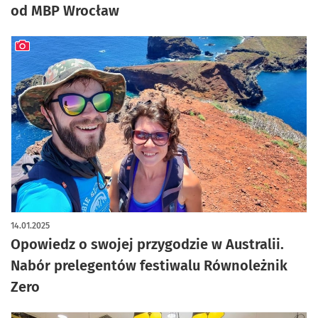
od MBP Wrocław
artykuł z galerią zdjęć
14.01.2025
Opowiedz o swojej przygodzie w Australii.
Nabór prelegentów festiwalu Równoleżnik
Zero