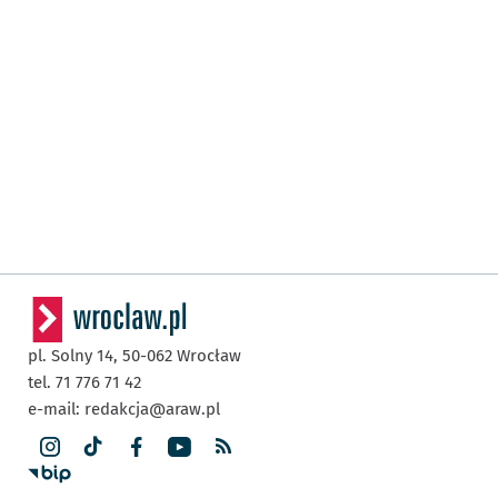
pl. Solny 14,
50-062
Wrocław
tel. 71 776 71 42
e-mail:
redakcja@araw.pl