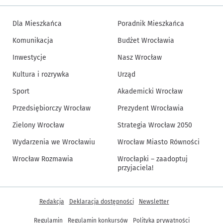
Dla Mieszkańca
Poradnik Mieszkańca
Komunikacja
Budżet Wrocławia
Inwestycje
Nasz Wrocław
Kultura i rozrywka
Urząd
Sport
Akademicki Wrocław
Przedsiębiorczy Wrocław
Prezydent Wrocławia
Zielony Wrocław
Strategia Wrocław 2050
Wydarzenia we Wrocławiu
Wrocław Miasto Równości
Wrocław Rozmawia
Wrocłapki – zaadoptuj
przyjaciela!
Inne informacje
Redakcja
Deklaracja dostępności
Newsletter
Regulamin
Regulamin konkursów
Polityka prywatności