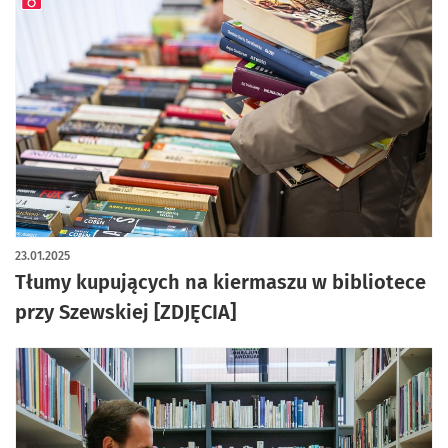
artykuł z galerią zdjęć
23.01.2025
Tłumy kupujących na kiermaszu w bibliotece
przy Szewskiej [ZDJĘCIA]