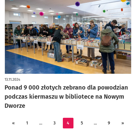
13.11.2024
Ponad 9 000 złotych zebrano dla powodzian
podczas kiermaszu w bibliotece na Nowym
Dworze
«
1
…
3
4
5
…
9
»