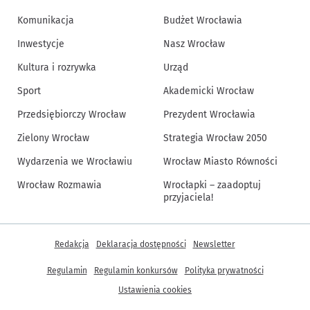
Komunikacja
Budżet Wrocławia
Inwestycje
Nasz Wrocław
Kultura i rozrywka
Urząd
Sport
Akademicki Wrocław
Przedsiębiorczy Wrocław
Prezydent Wrocławia
Zielony Wrocław
Strategia Wrocław 2050
Wydarzenia we Wrocławiu
Wrocław Miasto Równości
Wrocław Rozmawia
Wrocłapki – zaadoptuj
przyjaciela!
Inne informacje
Redakcja
Deklaracja dostępności
Newsletter
Regulamin
Regulamin konkursów
Polityka prywatności
Ustawienia cookies