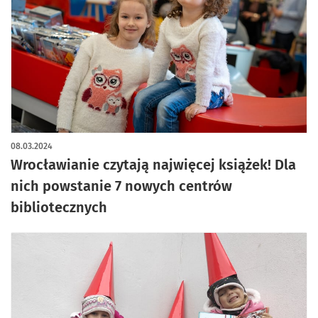
artykuł z galerią zdjęć
08.03.2024
Wrocławianie czytają najwięcej książek! Dla
nich powstanie 7 nowych centrów
bibliotecznych