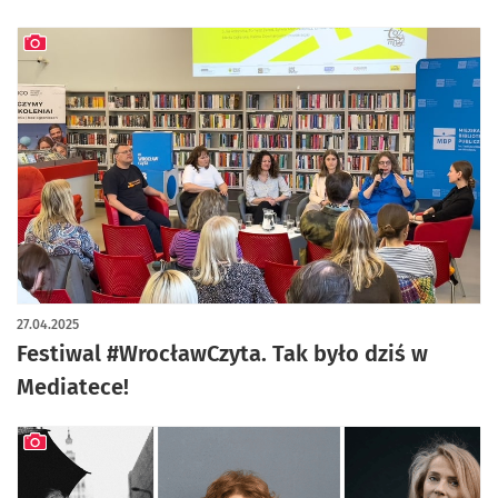
artykuł z galerią zdjęć
27.04.2025
Festiwal #WrocławCzyta. Tak było dziś w
Mediatece!