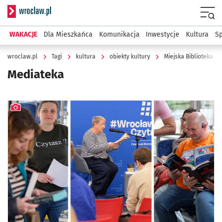
Serwis informacyjny wroclaw.pl
Menu
WAKACJE
Dla Mieszkańca
Komunikacja
Inwestycje
Kultura
Sp
wroclaw.pl
Tagi
kultura
obiekty kultury
Miejska Biblioteka P
Mediateka