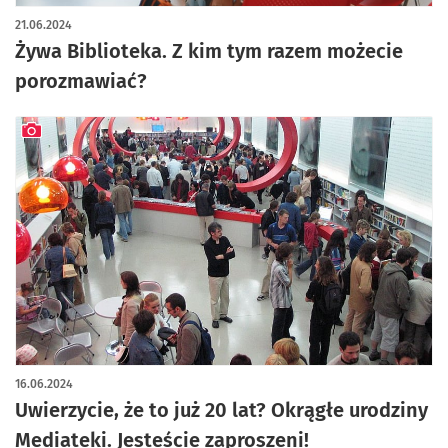
artykuł z galerią zdjęć
21.06.2024
Żywa Biblioteka. Z kim tym razem możecie
porozmawiać?
artykuł z galerią zdjęć
16.06.2024
Uwierzycie, że to już 20 lat? Okrągłe urodziny
Mediateki. Jesteście zaproszeni!