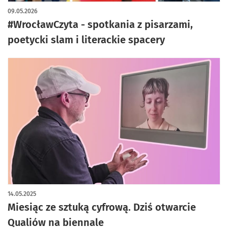
artykuł z galerią zdjęć
09.05.2026
#WrocławCzyta - spotkania z pisarzami,
poetycki slam i literackie spacery
14.05.2025
Miesiąc ze sztuką cyfrową. Dziś otwarcie
Qualiów na biennale