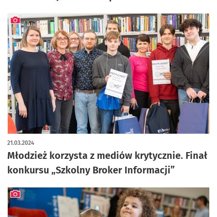
artykuł z galerią zdjęć
21.03.2024
Młodzież korzysta z mediów krytycznie. Finał
konkursu „Szkolny Broker Informacji”