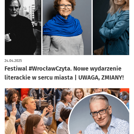
artykuł z galerią zdjęć
24.04.2025
Festiwal #WrocławCzyta. Nowe wydarzenie
literackie w sercu miasta | UWAGA, ZMIANY!