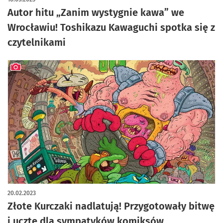
Autor hitu „Zanim wystygnie kawa” we
Wrocławiu! Toshikazu Kawaguchi spotka się z
czytelnikami
artykuł z galerią zdjęć
20.02.2023
Złote Kurczaki nadlatują! Przygotowały bitwę
i ucztę dla sympatyków komiksów