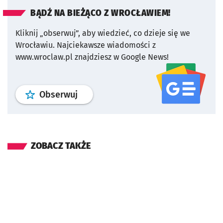
BĄDŹ NA BIEŻĄCO Z WROCŁAWIEM!
Kliknij „obserwuj”, aby wiedzieć, co dzieje się we
Wrocławiu.
Najciekawsze wiadomości z
www.wroclaw.pl znajdziesz w Google News!
profil
google news
serwisu wroclaw
Obserwuj
ZOBACZ TAKŻE