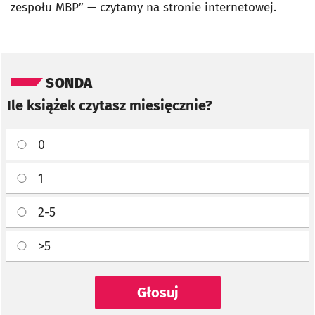
zespołu MBP” — czytamy na stronie internetowej.
Pomiń sondę
SONDA
Ile książek czytasz miesięcznie?
0
1
2-5
>5
Głosuj