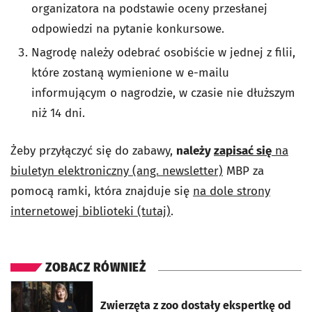
organizatora na podstawie oceny przesłanej
odpowiedzi na pytanie konkursowe.
Nagrodę należy odebrać osobiście w jednej z filii,
które zostaną wymienione w e-mailu
informującym o nagrodzie, w czasie nie dłuższym
niż 14 dni.
Żeby przyłączyć się do zabawy,
należy
zapisać się
na
biuletyn elektroniczny (ang. newsletter)
MBP za
pomocą ramki, która znajduje się
na dole strony
internetowej biblioteki (tutaj)
.
ZOBACZ RÓWNIEŻ
otworzy się w nowej karcie
Zwierzęta z zoo dostały ekspertkę od