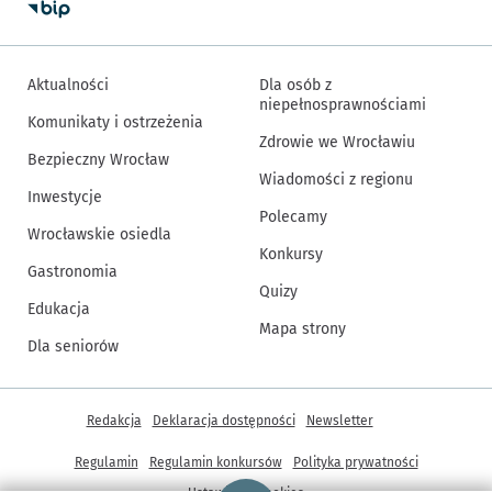
Aktualności
Dla osób z
niepełnosprawnościami
Komunikaty i ostrzeżenia
Zdrowie we Wrocławiu
Bezpieczny Wrocław
Wiadomości z regionu
Inwestycje
Polecamy
Wrocławskie osiedla
Konkursy
Gastronomia
Quizy
Edukacja
Mapa strony
Dla seniorów
Inne informacje
Redakcja
Deklaracja dostępności
Newsletter
Regulamin
Regulamin konkursów
Polityka prywatności