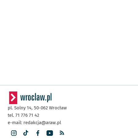
pl. Solny 14,
50-062
Wrocław
tel. 71 776 71 42
e-mail:
redakcja@araw.pl