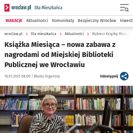
Serwis informacyjny wroclaw.pl podserwis: Dla mieszkańca
Menu
WAKACJE
Aktualności
Komunikaty
Bezpieczny Wrocław
Inwest
wroclaw.pl
Dla mieszkańca
Aktualności
Wybierz Książkę Miesiąc
Książka Miesiąca – nowa zabawa z
nagrodami od Miejskiej Biblioteki
Publicznej we Wrocławiu
Data publikacji:
Autor:
artykuł
16.01.2025 08:00 |
Błażej Organisty
Udostępnij
Kliknij, aby powiększyć