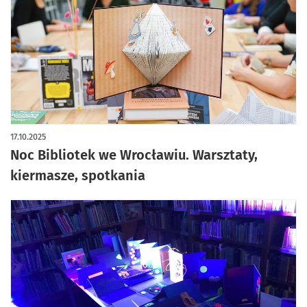
artykuł z galerią zdjęć
17.10.2025
Noc Bibliotek we Wrocławiu. Warsztaty,
kiermasze, spotkania