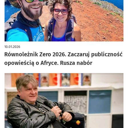
artykuł z galerią zdjęć
10.01.2026
Równoleżnik Zero 2026. Zaczaruj publiczność
opowieścią o Afryce. Rusza nabór