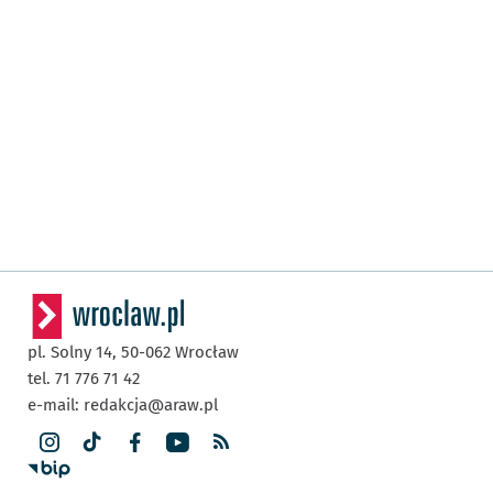
pl. Solny 14,
50-062
Wrocław
tel. 71 776 71 42
e-mail:
redakcja@araw.pl