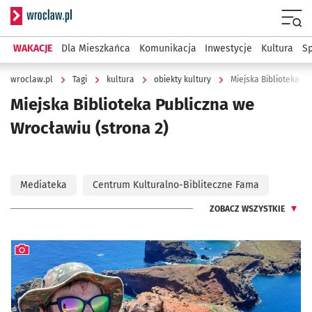
Serwis informacyjny wroclaw.pl
Menu
WAKACJE
Dla Mieszkańca
Komunikacja
Inwestycje
Kultura
Sp
wroclaw.pl
Tagi
kultura
obiekty kultury
Miejska Biblioteka P
Miejska Biblioteka Publiczna we
Wrocławiu
(strona 2)
Mediateka
Centrum Kulturalno-Bibliteczne Fama
ZOBACZ WSZYSTKIE