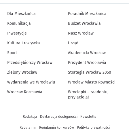
Dla Mieszkańca
Poradnik Mieszkańca
Komunikacja
Budżet Wrocławia
Inwestycje
Nasz Wrocław
Kultura i rozrywka
Urząd
Sport
Akademicki Wrocław
Przedsiębiorczy Wrocław
Prezydent Wrocławia
Zielony Wrocław
Strategia Wrocław 2050
Wydarzenia we Wrocławiu
Wrocław Miasto Równości
Wrocław Rozmawia
Wrocłapki – zaadoptuj
przyjaciela!
Inne informacje
Redakcja
Deklaracja dostępności
Newsletter
Regulamin
Regulamin konkursów
Polityka prywatności