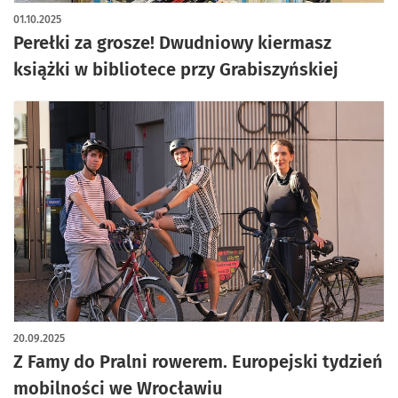
artykuł z galerią zdjęć
01.10.2025
Perełki za grosze! Dwudniowy kiermasz
książki w bibliotece przy Grabiszyńskiej
20.09.2025
Z Famy do Pralni rowerem. Europejski tydzień
mobilności we Wrocławiu