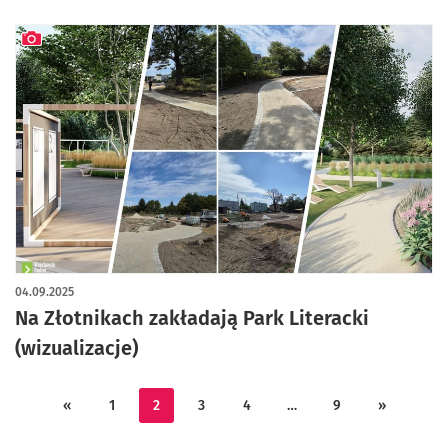
artykuł z galerią zdjęć
04.09.2025
Na Złotnikach zakładają Park Literacki
(wizualizacje)
«
1
2
3
4
…
9
»