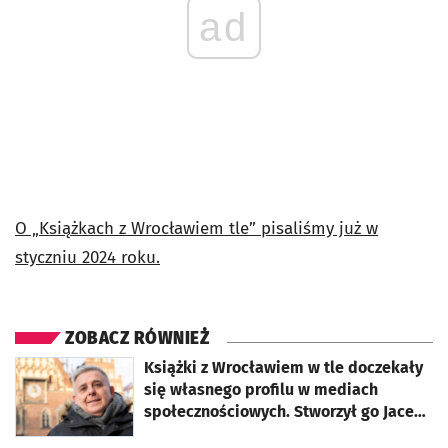
ad
O „Książkach z Wrocławiem tle” pisaliśmy już w
styczniu 2024 roku.
ZOBACZ RÓWNIEŻ
otworzy się w nowej karcie
Książki z Wrocławiem w tle doczekały
się własnego profilu w mediach
społecznościowych. Stworzył go Jacek
B. Myszkowski [FILM]