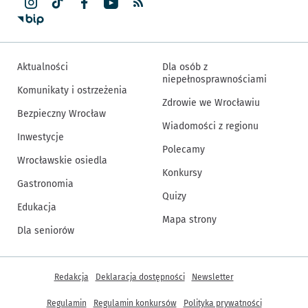
Aktualności
Dla osób z
niepełnosprawnościami
Komunikaty i ostrzeżenia
Zdrowie we Wrocławiu
Bezpieczny Wrocław
Wiadomości z regionu
Inwestycje
Polecamy
Wrocławskie osiedla
Konkursy
Gastronomia
Quizy
Edukacja
Mapa strony
Dla seniorów
Inne informacje
Redakcja
Deklaracja dostępności
Newsletter
Regulamin
Regulamin konkursów
Polityka prywatności