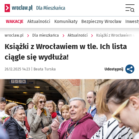
Serwis informacyjny wroclaw.pl podserwis: Dla mieszkańca
Menu
WAKACJE
Aktualności
Komunikaty
Bezpieczny Wrocław
Inwest
wroclaw.pl
Dla mieszkańca
Aktualności
Książki z Wrocławiem w tle
Książki z Wrocławiem w tle. Ich lista
ciągle się wydłuża!
Data publikacji:
Autor:
artykuł
26.12.2025 14:23 |
Beata Turska
Udostępnij
Kliknij, aby powiększyć