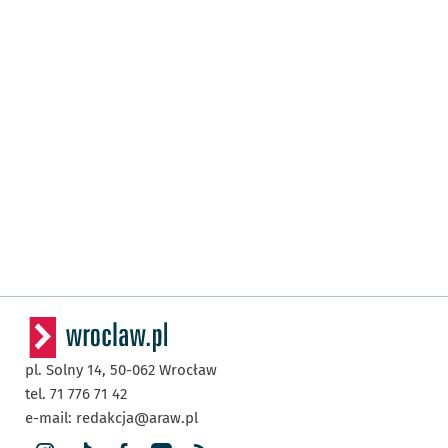
pl. Solny 14,
50-062
Wrocław
tel. 71 776 71 42
e-mail:
redakcja@araw.pl