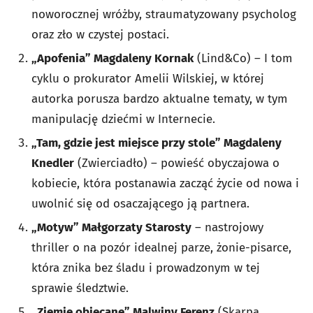
noworocznej wróżby, straumatyzowany psycholog
oraz zło w czystej postaci.
„Apofenia” Magdaleny Kornak
(Lind&Co) – I tom
cyklu o prokurator Amelii Wilskiej, w której
autorka porusza bardzo aktualne tematy, w tym
manipulację dziećmi w Internecie.
„Tam, gdzie jest miejsce przy stole” Magdaleny
Knedler
(Zwierciadło) – powieść obyczajowa o
kobiecie, która postanawia zacząć życie od nowa i
uwolnić się od osaczającego ją partnera.
„Motyw” Małgorzaty Starosty
– nastrojowy
thriller o na pozór idealnej parze, żonie-pisarce,
która znika bez śladu i prowadzonym w tej
sprawie śledztwie.
„Ziemie obiecane” Malwiny Ferenz
(Skarpa