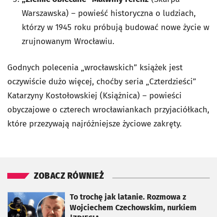
Warszawska) – powieść historyczna o ludziach,
którzy w 1945 roku próbują budować nowe życie w
zrujnowanym Wrocławiu.
Godnych polecenia „wrocławskich” książek jest
oczywiście dużo więcej, choćby seria „Czterdzieści”
Katarzyny Kostołowskiej (Książnica) – powieści
obyczajowe o czterech wrocławiankach przyjaciółkach,
które przezywają najróżniejsze życiowe zakręty.
ZOBACZ RÓWNIEŻ
otworzy się w nowej karcie
To trochę jak latanie. Rozmowa z
Wojciechem Czechowskim, nurkiem