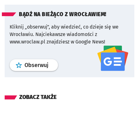
BĄDŹ NA BIEŻĄCO Z WROCŁAWIEM!
Kliknij „obserwuj”, aby wiedzieć, co dzieje się we
Wrocławiu.
Najciekawsze wiadomości z
www.wroclaw.pl znajdziesz w Google News!
profil
google news
serwisu wroclaw
Obserwuj
ZOBACZ TAKŻE