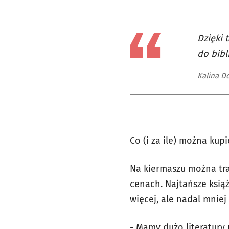
Dzięki
do bibl
Kalina D
Co (i za ile) można kup
Na kiermaszu można tra
cenach. Najtańsze książk
więcej, ale nadal mniej 
- Mamy dużo literatury 