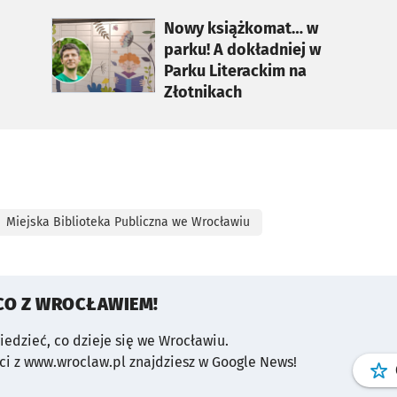
otworzy się w nowej karcie
Nowy książkomat… w
parku! A dokładniej w
Parku Literackim na
Złotnikach
Miejska Biblioteka Publiczna we Wrocławiu
CO Z WROCŁAWIEM!
wiedzieć, co dzieje się we Wrocławiu.
i z www.wroclaw.pl znajdziesz w Google News!