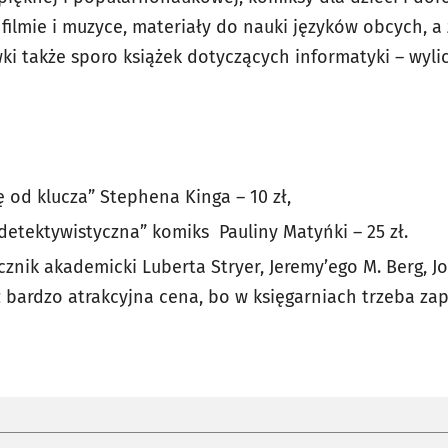
 filmie i muzyce, materiały do nauki języków obcych, a
wki także sporo książek dotyczących informatyki – wyli
ę od klucza” Stephena Kinga – 10 zł,
detektywistyczna” komiks Pauliny Matyńki – 25 zł.
znik akademicki Luberta Stryer, Jeremy’ego M. Berg, Jo
ż bardzo atrakcyjna cena, bo w księgarniach trzeba za