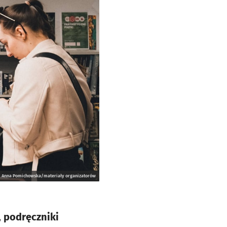
t. Anna Pomichowska/materiały organizatorów
, podręczniki