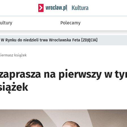
Serwis informacyjny wroclaw.pl podserwis: 
ultury
Polecamy
 W Rynku do niedzieli trwa Wrocławska Feta [ZDJĘCIA]
kiermasz książek
zaprasza na pierwszy w t
siążek