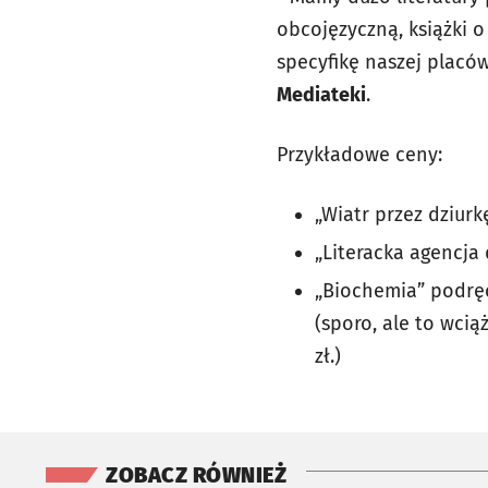
obcojęzyczną, książki o
specyfikę naszej placó
Mediateki
.
Przykładowe ceny:
„Wiatr przez dziurk
„Literacka agencja 
„Biochemia” podręc
(sporo, ale to wcią
zł.)
ZOBACZ RÓWNIEŻ