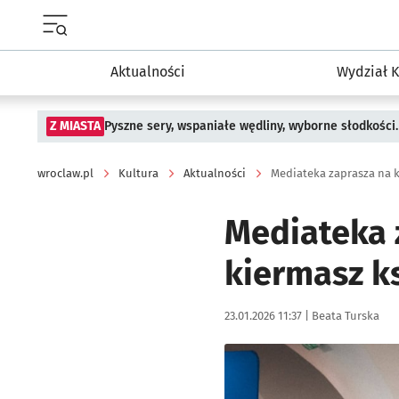
Menu główne portalu wroclaw.pl
Aktualności
Wydział K
Z MIASTA
Pyszne sery, wspaniałe wędliny, wyborne słodkości.
wroclaw.pl
Kultura
Aktualności
Mediateka zaprasza na 
Mediateka 
kiermasz k
Data publikacji:
Autor:
23.01.2026 11:37 |
Beata Turska
Kliknij, aby powiększyć