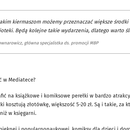
 takim kiermaszom możemy przeznaczać większe środki
ioteki. Będą kolejne takie wydarzenia, dlatego warto śl
ownarowicz, główna specjalistka ds. promocji MBP
ić w Mediatece?
fić na książkowe i komiksowe perełki w bardzo atrakc
i kosztują złotówkę, większość 5-20 zł. Są i takie, za k
niż w księgarni.
pięknej i popularnonaukowej, komiksy dla dzieci i doro