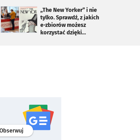
otworzy się w nowej karcie
„The New Yorker” i nie
tylko. Sprawdź, z jakich
e-zbiorów możesz
korzystać dzięki
bibliotekom
profil
google news
serwisu wroclaw.pl
Obserwuj