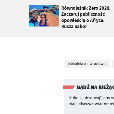
otworzy się w nowej karcie
Równoleżnik Zero 2026.
Zaczaruj publiczność
opowieścią o Afryce.
Rusza nabór
biblioteki we Wrocławiu
BĄDŹ NA BIEŻĄ
Kliknij „obserwuj”, aby 
Najciekawsze wiadomośc