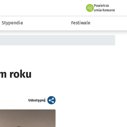
Powietrze
we Wrocławiu
Kultura
umiarkowane
Stypendia
Festiwale
ym roku
artykuł
Udostępnij