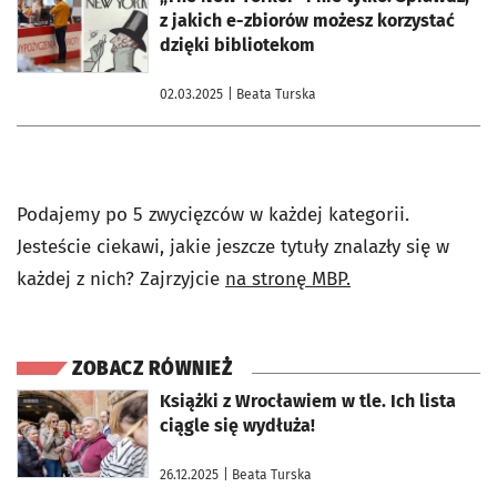
z jakich e-zbiorów możesz korzystać
dzięki bibliotekom
02.03.2025
| Beata Turska
Podajemy po 5 zwycięzców w każdej kategorii.
Jesteście ciekawi, jakie jeszcze tytuły znalazły się w
każdej z nich? Zajrzyjcie
na stronę MBP.
ZOBACZ RÓWNIEŻ
otworzy się w nowej karcie
Książki z Wrocławiem w tle. Ich lista
ciągle się wydłuża!
26.12.2025
| Beata Turska