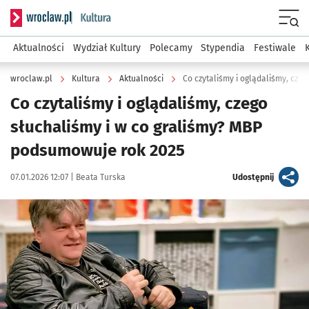
Serwis informacyjny wroclaw.pl podserwis: Kultura
Menu
Aktualności
Wydział Kultury
Polecamy
Stypendia
Festiwale
wroclaw.pl
Kultura
Aktualności
Co czytaliśmy i oglądaliśmy, czego
słuchaliśmy i w co graliśmy? MBP
podsumowuje rok 2025
Data publikacji:
Autor:
artykuł
07.01.2026 12:07 |
Beata Turska
Udostępnij
Kliknij, aby powiększyć