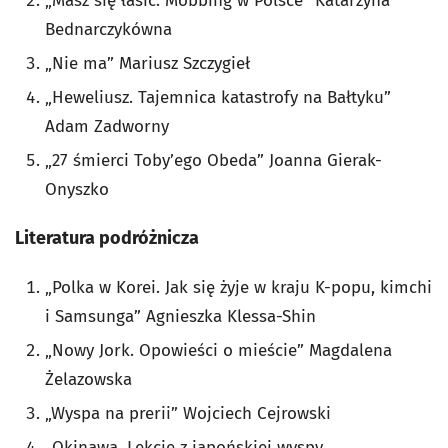
„Masz się łasić. Mobbing w Polsce” Katarzyna
Bednarczykówna
„Nie ma” Mariusz Szczygieł
„Heweliusz. Tajemnica katastrofy na Bałtyku”
Adam Zadworny
„27 śmierci Toby’ego Obeda” Joanna Gierak-
Onyszko
Literatura podróżnicza
„Polka w Korei. Jak się żyje w kraju K-popu, kimchi
i Samsunga” Agnieszka Klessa-Shin
„Nowy Jork. Opowieści o mieście” Magdalena
Żelazowska
„Wyspa na prerii” Wojciech Cejrowski
„Okinawa. Lekcje z japońskiej wyspy