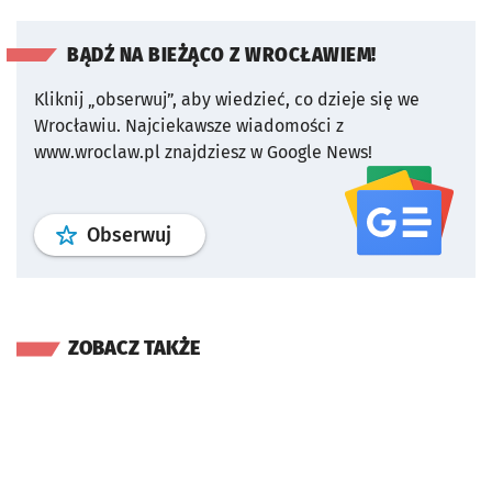
BĄDŹ NA BIEŻĄCO Z WROCŁAWIEM!
Kliknij „obserwuj”, aby wiedzieć, co dzieje się we
Wrocławiu.
Najciekawsze wiadomości z
www.wroclaw.pl znajdziesz w Google News!
profil
google news
serwisu wroclaw
Obserwuj
ZOBACZ TAKŻE