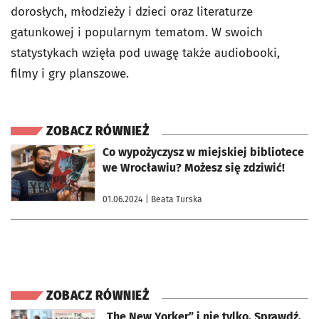
dorosłych, młodzieży i dzieci oraz literaturze
gatunkowej i popularnym tematom. W swoich
statystykach wzięła pod uwagę także audiobooki,
filmy i gry planszowe.
ZOBACZ RÓWNIEŻ
otworzy się w nowej karcie
Co wypożyczysz w miejskiej bibliotece
we Wrocławiu? Możesz się zdziwić!
01.06.2024
| Beata Turska
ZOBACZ RÓWNIEŻ
otworzy się w nowej karcie
„The New Yorker” i nie tylko. Sprawdź,