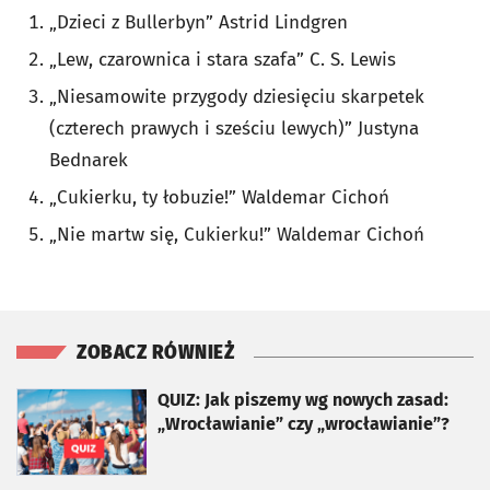
„Dzieci z Bullerbyn” Astrid Lindgren
„Lew, czarownica i stara szafa” C. S. Lewis
„Niesamowite przygody dziesięciu skarpetek
(czterech prawych i sześciu lewych)” Justyna
Bednarek
„Cukierku, ty łobuzie!” Waldemar Cichoń
„Nie martw się, Cukierku!” Waldemar Cichoń
ZOBACZ RÓWNIEŻ
otworzy się w nowej karcie
QUIZ: Jak piszemy wg nowych zasad:
„Wrocławianie” czy „wrocławianie”?