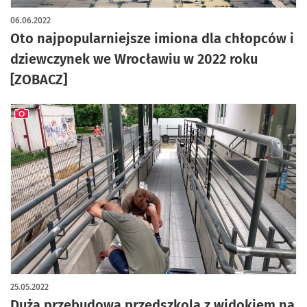
06.06.2022
Oto najpopularniejsze imiona dla chłopców i
dziewczynek we Wrocławiu w 2022 roku
[ZOBACZ]
artykuł z galerią zdjęć
25.05.2022
Duża przebudowa przedszkola z widokiem na