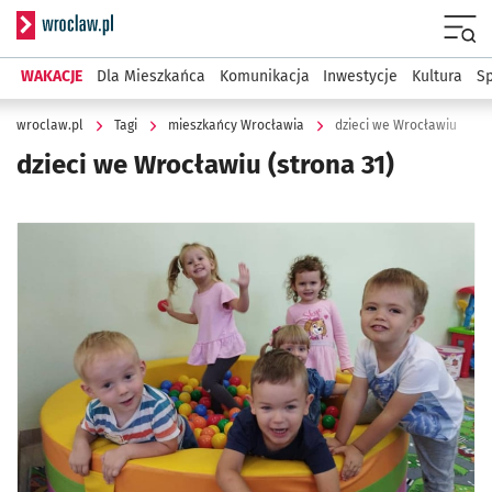
Serwis informacyjny wroclaw.pl
Menu
WAKACJE
Dla Mieszkańca
Komunikacja
Inwestycje
Kultura
Sp
wroclaw.pl
Tagi
mieszkańcy Wrocławia
dzieci we Wrocławiu
dzieci we Wrocławiu
(strona 31)