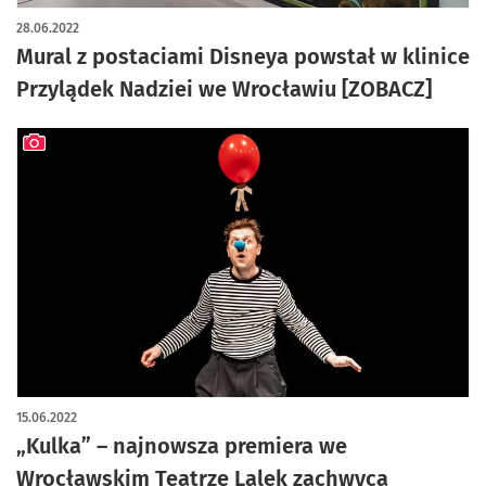
28.06.2022
Mural z postaciami Disneya powstał w klinice
Przylądek Nadziei we Wrocławiu [ZOBACZ]
artykuł z galerią zdjęć
15.06.2022
„Kulka” – najnowsza premiera we
Wrocławskim Teatrze Lalek zachwyca