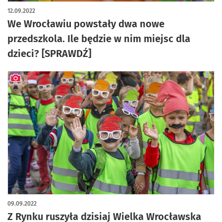
12.09.2022
We Wrocławiu powstały dwa nowe
przedszkola. Ile będzie w nim miejsc dla
dzieci? [SPRAWDŹ]
artykuł z galerią zdjęć
09.09.2022
Z Rynku ruszyła dzisiaj Wielka Wrocławska