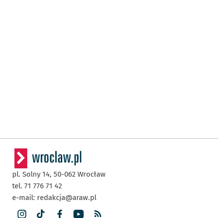
pl. Solny 14,
50-062
Wrocław
tel. 71 776 71 42
e-mail:
redakcja@araw.pl