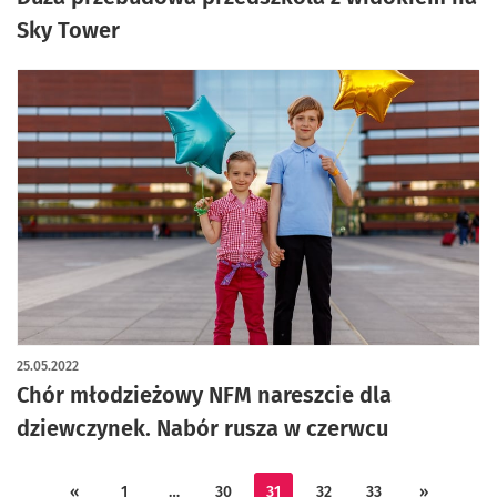
Sky Tower
25.05.2022
Chór młodzieżowy NFM nareszcie dla
dziewczynek. Nabór rusza w czerwcu
«
1
…
30
31
32
33
»