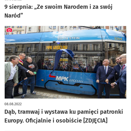
9 sierpnia: „Ze swoim Narodem i za swój
Naród”
artykuł z galerią zdjęć
08.08.2022
Dąb, tramwaj i wystawa ku pamięci patronki
Europy. Oficjalnie i osobiście [ZDJĘCIA]