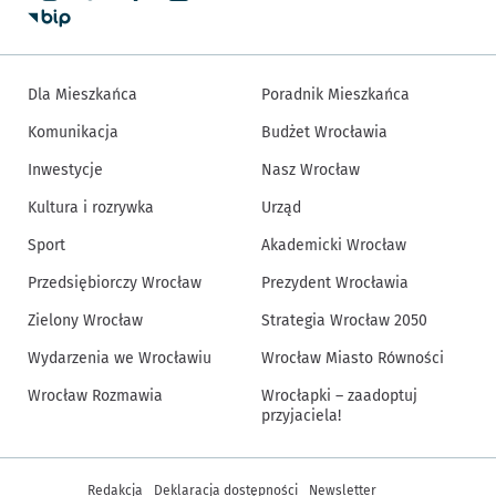
Dla Mieszkańca
Poradnik Mieszkańca
Komunikacja
Budżet Wrocławia
Inwestycje
Nasz Wrocław
Kultura i rozrywka
Urząd
Sport
Akademicki Wrocław
Przedsiębiorczy Wrocław
Prezydent Wrocławia
Zielony Wrocław
Strategia Wrocław 2050
Wydarzenia we Wrocławiu
Wrocław Miasto Równości
Wrocław Rozmawia
Wrocłapki – zaadoptuj
przyjaciela!
Inne informacje
Redakcja
Deklaracja dostępności
Newsletter