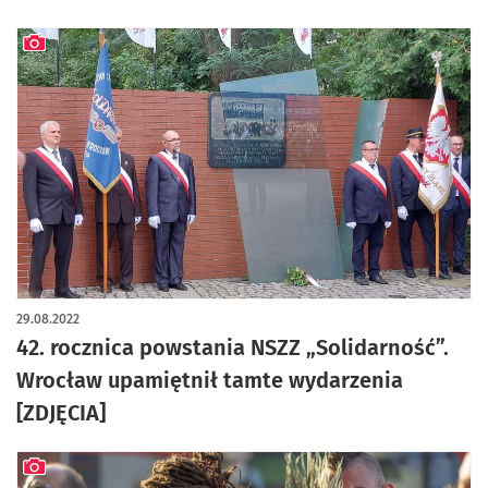
artykuł z galerią zdjęć
29.08.2022
42. rocznica powstania NSZZ „Solidarność”.
Wrocław upamiętnił tamte wydarzenia
[ZDJĘCIA]