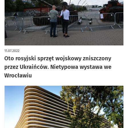
artykuł z galerią zdjęć
11.07.2022
Oto rosyjski sprzęt wojskowy zniszczony
przez Ukraińców. Nietypowa wystawa we
Wrocławiu