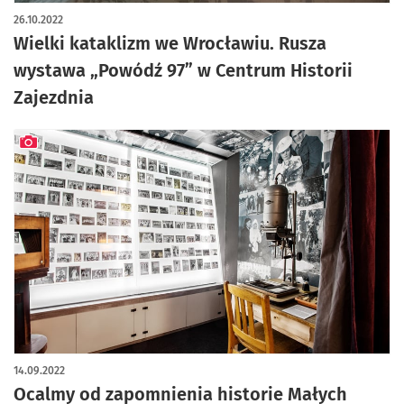
artykuł z galerią zdjęć
26.10.2022
Wielki kataklizm we Wrocławiu. Rusza
wystawa „Powódź 97” w Centrum Historii
Zajezdnia
artykuł z galerią zdjęć
14.09.2022
Ocalmy od zapomnienia historie Małych