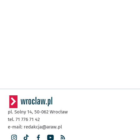
pl. Solny 14,
50-062
Wrocław
tel. 71 776 71 42
e-mail:
redakcja@araw.pl