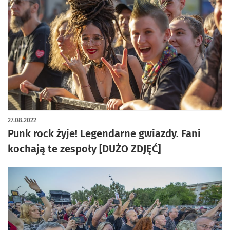
artykuł z galerią zdjęć
27.08.2022
Punk rock żyje! Legendarne gwiazdy. Fani
kochają te zespoły [DUŻO ZDJĘĆ]