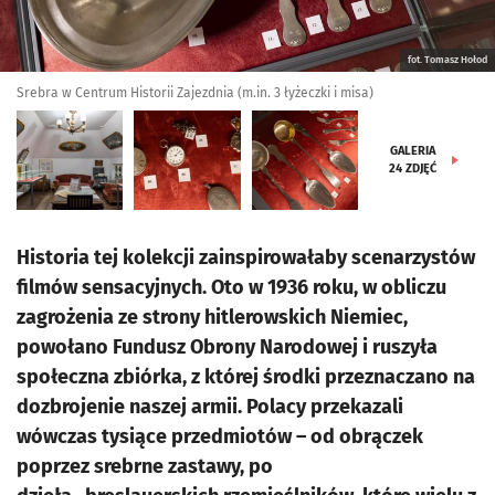
fot. Tomasz Hołod
Srebra w Centrum Historii Zajezdnia (m.in. 3 łyżeczki i misa)
GALERIA
24
ZDJĘĆ
Historia tej kolekcji zainspirowałaby scenarzystów
filmów sensacyjnych. Oto w 1936 roku, w obliczu
zagrożenia ze strony hitlerowskich Niemiec,
powołano Fundusz Obrony Narodowej i ruszyła
społeczna zbiórka, z której środki przeznaczano na
dozbrojenie naszej armii. Polacy przekazali
wówczas tysiące przedmiotów – od obrączek
poprzez srebrne zastawy, po