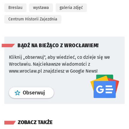
Breslau
wystawa
galeria zdjęć
Centrum Historii Zajezdnia
BĄDŹ NA BIEŻĄCO Z WROCŁAWIEM!
Kliknij „obserwuj”, aby wiedzieć, co dzieje się we
Wrocławiu.
Najciekawsze wiadomości z
www.wroclaw.pl znajdziesz w Google News!
profil
google news
serwisu wroclaw
Obserwuj
ZOBACZ TAKŻE