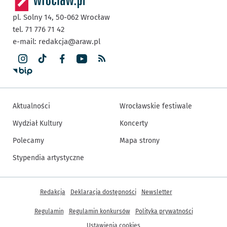
pl. Solny 14,
50-062
Wrocław
tel. 71 776 71 42
e-mail:
redakcja@araw.pl
Aktualności
Wrocławskie festiwale
Wydział Kultury
Koncerty
Polecamy
Mapa strony
Stypendia artystyczne
Inne informacje
Redakcja
Deklaracja dostępności
Newsletter
Regulamin
Regulamin konkursów
Polityka prywatności
Ustawienia cookies