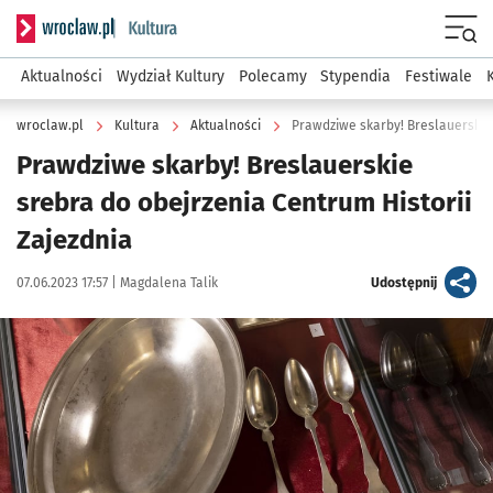
Serwis informacyjny wroclaw.pl podserwis: Kultura
Menu
Aktualności
Wydział Kultury
Polecamy
Stypendia
Festiwale
wroclaw.pl
Kultura
Aktualności
Prawdziwe skarby! Breslauerskie 
Prawdziwe skarby! Breslauerskie
srebra do obejrzenia Centrum Historii
Zajezdnia
Data publikacji:
Autor:
artykuł
07.06.2023 17:57 |
Magdalena Talik
Udostępnij
Kliknij, aby zobaczyć galerię