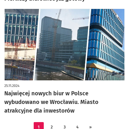
25.11.2024
Najwięcej nowych biur w Polsce
wybudowano we Wrocławiu. Miasto
atrakcyjne dla inwestorów
1
2
3
4
»