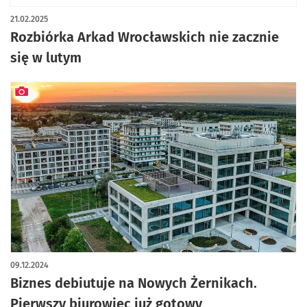
21.02.2025
Rozbiórka Arkad Wrocławskich nie zacznie
się w lutym
artykuł z galerią zdjęć
09.12.2024
Biznes debiutuje na Nowych Żernikach.
Pierwszy biurowiec już gotowy