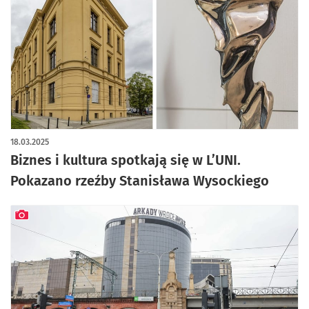
artykuł z galerią zdjęć
18.03.2025
Biznes i kultura spotkają się w L’UNI.
Pokazano rzeźby Stanisława Wysockiego