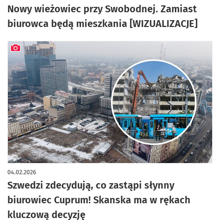
Nowy wieżowiec przy Swobodnej. Zamiast
biurowca będą mieszkania [WIZUALIZACJE]
artykuł z galerią zdjęć
04.02.2026
Szwedzi zdecydują, co zastąpi słynny
biurowiec Cuprum! Skanska ma w rękach
kluczową decyzję