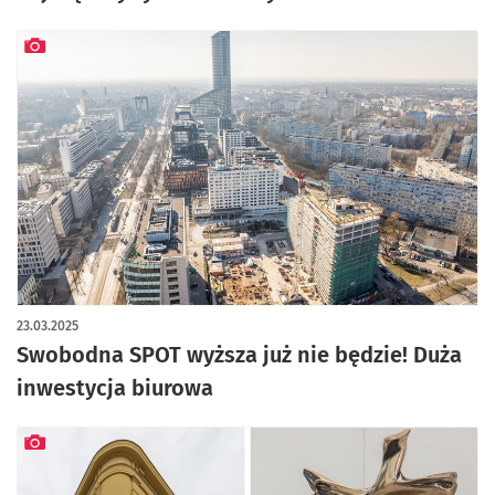
artykuł z galerią zdjęć
23.03.2025
Swobodna SPOT wyższa już nie będzie! Duża
inwestycja biurowa