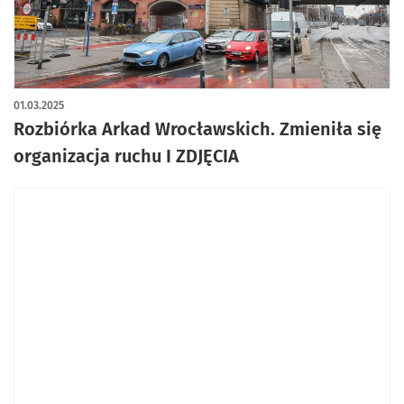
artykuł z galerią zdjęć
01.03.2025
Rozbiórka Arkad Wrocławskich. Zmieniła się
organizacja ruchu I ZDJĘCIA