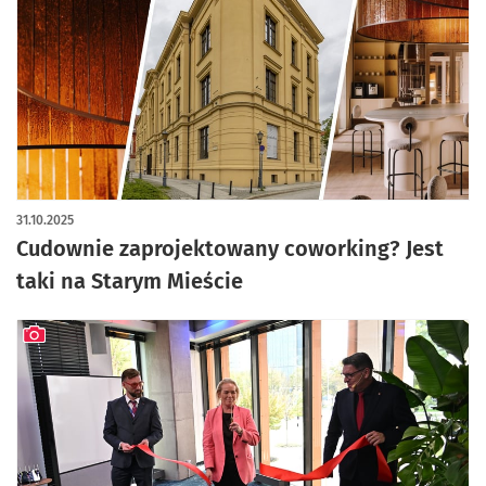
artykuł z galerią zdjęć
31.10.2025
Cudownie zaprojektowany coworking? Jest
taki na Starym Mieście