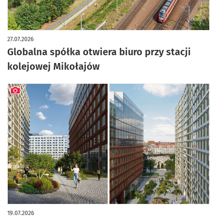
27.07.2026
Globalna spółka otwiera biuro przy stacji
kolejowej Mikołajów
artykuł z galerią zdjęć
19.07.2026