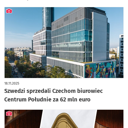
artykuł z galerią zdjęć
18.11.2025
Szwedzi sprzedali Czechom biurowiec
Centrum Południe za 62 mln euro