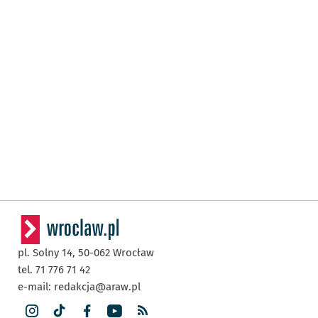
pl. Solny 14,
50-062
Wrocław
tel. 71 776 71 42
e-mail:
redakcja@araw.pl