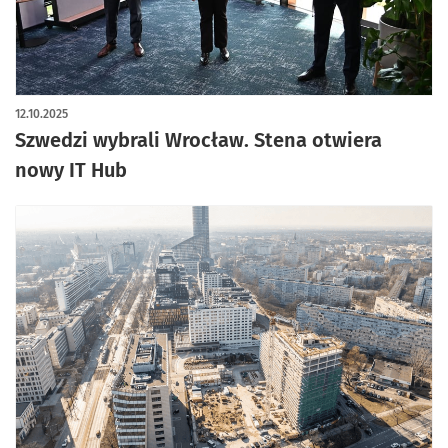
artykuł z galerią zdjęć
12.10.2025
Szwedzi wybrali Wrocław. Stena otwiera
nowy IT Hub