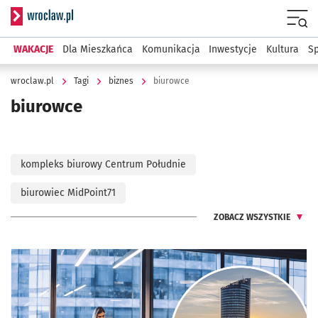
Serwis informacyjny wroclaw.pl
Menu
WAKACJE
Dla Mieszkańca
Komunikacja
Inwestycje
Kultura
Sp
wroclaw.pl
Tagi
biznes
biurowce
biurowce
kompleks biurowy Centrum Południe
biurowiec MidPoint71
ZOBACZ WSZYSTKIE