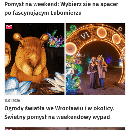
Pomysł na weekend: Wybierz się na spacer
po fascynującym Lubomierzu
artykuł z galerią zdjęć
17.01.2026
Ogrody światła we Wrocławiu i w okolicy.
Świetny pomysł na weekendowy wypad