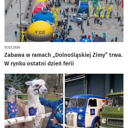
artykuł z galerią zdjęć
15.02.2026
Zabawa w ramach „Dolnośląskiej Zimy” trwa.
W rynku ostatni dzień ferii