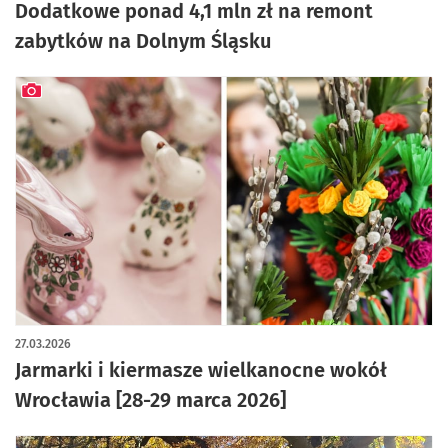
Dodatkowe ponad 4,1 mln zł na remont
zabytków na Dolnym Śląsku
artykuł z galerią zdjęć
27.03.2026
Jarmarki i kiermasze wielkanocne wokół
Wrocławia [28-29 marca 2026]