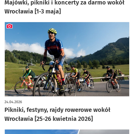
Majówki, pikniki i koncerty za darmo wokół
Wrocławia [1-3 maja]
artykuł z galerią zdjęć
24.04.2026
Pikniki, festyny, rajdy rowerowe wokół
Wrocławia [25-26 kwietnia 2026]