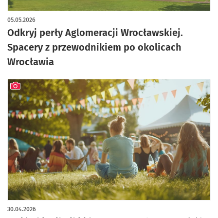
05.05.2026
Odkryj perły Aglomeracji Wrocławskiej.
Spacery z przewodnikiem po okolicach
Wrocławia
artykuł z galerią zdjęć
30.04.2026