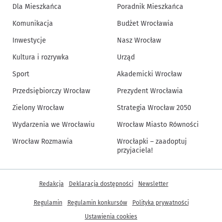
Dla Mieszkańca
Poradnik Mieszkańca
Komunikacja
Budżet Wrocławia
Inwestycje
Nasz Wrocław
Kultura i rozrywka
Urząd
Sport
Akademicki Wrocław
Przedsiębiorczy Wrocław
Prezydent Wrocławia
Zielony Wrocław
Strategia Wrocław 2050
Wydarzenia we Wrocławiu
Wrocław Miasto Równości
Wrocław Rozmawia
Wrocłapki – zaadoptuj
przyjaciela!
Inne informacje
Redakcja
Deklaracja dostępności
Newsletter
Regulamin
Regulamin konkursów
Polityka prywatności
Ustawienia cookies