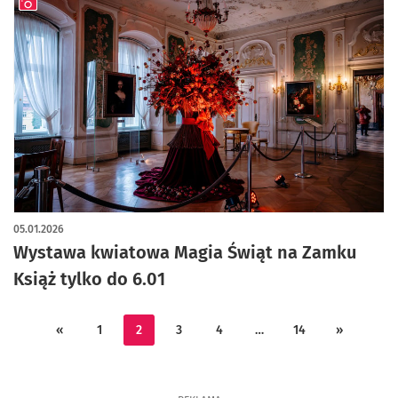
artykuł z galerią zdjęć
05.01.2026
Wystawa kwiatowa Magia Świąt na Zamku
Książ tylko do 6.01
«
1
2
3
4
…
14
»