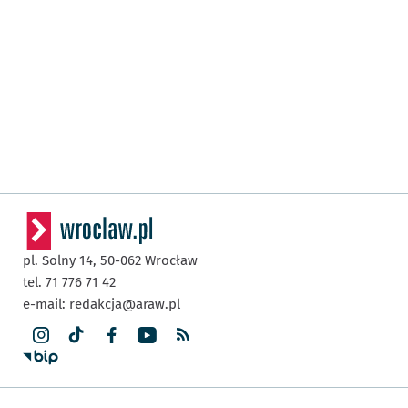
pl. Solny 14,
50-062
Wrocław
tel. 71 776 71 42
e-mail:
redakcja@araw.pl