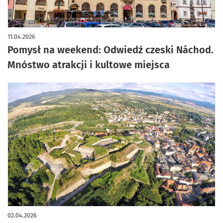
artykuł z galerią zdjęć
11.04.2026
Pomysł na weekend: Odwiedź czeski Náchod.
Mnóstwo atrakcji i kultowe miejsca
02.04.2026