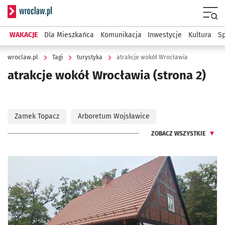
Serwis informacyjny wroclaw.pl
Menu
WAKACJE
Dla Mieszkańca
Komunikacja
Inwestycje
Kultura
Sp
wroclaw.pl
Tagi
turystyka
atrakcje wokół Wrocławia
atrakcje wokół Wrocławia
(strona 2)
Zamek Topacz
Arboretum Wojsławice
ZOBACZ WSZYSTKIE