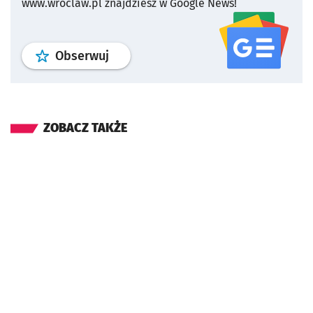
www.wroclaw.pl znajdziesz w Google News!
profil
google news
serwisu wroclaw
Obserwuj
ZOBACZ TAKŻE