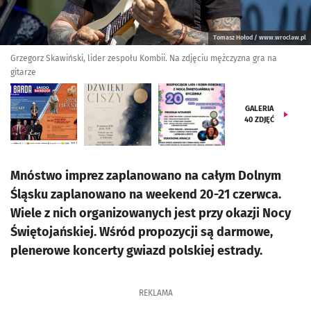
Tomasz Hołod / www.wroclaw.pl
Grzegorz Skawiński, lider zespołu Kombii. Na zdjęciu mężczyzna gra na
gitarze
GALERIA
40
ZDJĘĆ
Mnóstwo imprez zaplanowano na całym Dolnym
Śląsku zaplanowano na weekend 20-21 czerwca.
Wiele z nich organizowanych jest przy okazji Nocy
Świętojańskiej. Wśród propozycji są darmowe,
plenerowe koncerty gwiazd polskiej estrady.
REKLAMA