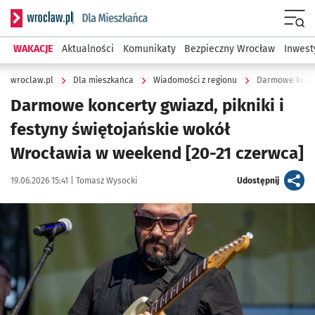
Serwis informacyjny wroclaw.pl podserwis: Dla mieszkańca
Menu
WAKACJE
Aktualności
Komunikaty
Bezpieczny Wrocław
Inwest
wroclaw.pl
Dla mieszkańca
Wiadomości z regionu
Darmowe koncer
Darmowe koncerty gwiazd, pikniki i
festyny świętojańskie wokół
Wrocławia w weekend [20-21 czerwca]
Data publikacji:
Autor:
artykuł
19.06.2026 15:41 |
Tomasz Wysocki
Udostępnij
Kliknij, aby zobaczyć galerię