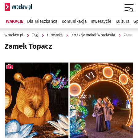
Serwis informacyjny wroclaw.pl
Menu
WAKACJE
Dla Mieszkańca
Komunikacja
Inwestycje
Kultura
Sp
wroclaw.pl
Tagi
turystyka
atrakcje wokół Wrocławia
Zamek T
Zamek Topacz