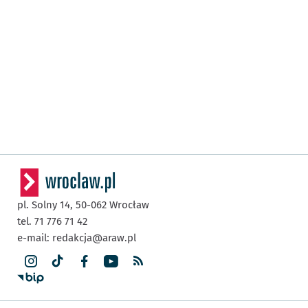
pl. Solny 14,
50-062
Wrocław
tel. 71 776 71 42
e-mail:
redakcja@araw.pl