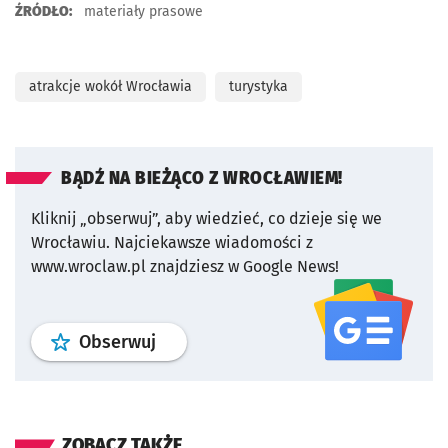
ŹRÓDŁO:
materiały prasowe
atrakcje wokół Wrocławia
turystyka
BĄDŹ NA BIEŻĄCO Z WROCŁAWIEM!
Kliknij „obserwuj”, aby wiedzieć, co dzieje się we
Wrocławiu.
Najciekawsze wiadomości z
www.wroclaw.pl znajdziesz w Google News!
profil
google news
serwisu wroclaw
Obserwuj
ZOBACZ TAKŻE