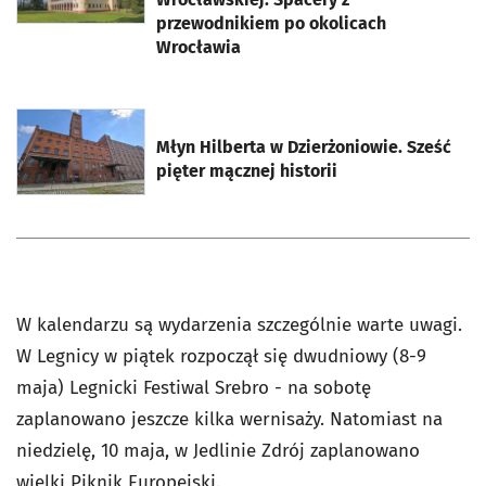
przewodnikiem po okolicach
Wrocławia
otworzy się w nowej karcie
Młyn Hilberta w Dzierżoniowie. Sześć
pięter mącznej historii
W kalendarzu są wydarzenia szczególnie warte uwagi.
W Legnicy w piątek rozpoczął się dwudniowy (8-9
maja) Legnicki Festiwal Srebro - na sobotę
zaplanowano jeszcze kilka wernisaży. Natomiast na
niedzielę, 10 maja, w Jedlinie Zdrój zaplanowano
wielki Piknik Europejski.