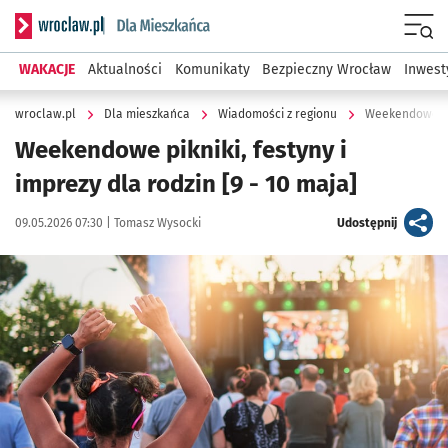
Serwis informacyjny wroclaw.pl podserwis: Dla mieszkańca
Menu
WAKACJE
Aktualności
Komunikaty
Bezpieczny Wrocław
Inwest
wroclaw.pl
Dla mieszkańca
Wiadomości z regionu
Weekendowe pikn
Weekendowe pikniki, festyny i
imprezy dla rodzin [9 - 10 maja]
Data publikacji:
Autor:
artykuł
09.05.2026 07:30 |
Tomasz Wysocki
Udostępnij
Kliknij, aby zobaczyć galerię