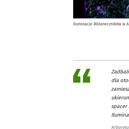
Iluminacje Różaneczników w 
Zadbali
dla oto
zamies
ukierun
spacer
Ilumina
Arboretu