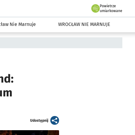
Powietrze
we Wrocławiu
dowisko we Wrocławiu
umiarkowane
ław Nie Marnuje
WROCŁAW NIE MARNUJE
nd:
tum
artykuł
Udostępnij