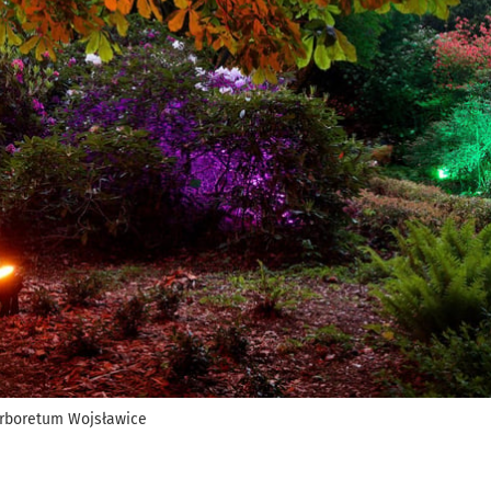
Arboretum Wojsławice