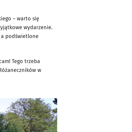
iego – warto się
wyjątkowe wydarzenie.
, a podświetlone
cam! Tego trzeba
h Różaneczników w