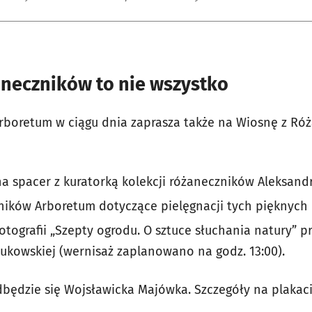
aneczników to nie wszystko
rboretum w ciągu dnia zaprasza także na Wiosnę z Ró
a spacer z kuratorką kolekcji różaneczników Aleksandr
ików Arboretum dotyczące pielęgnacji tych pięknych r
tografii „Szepty ogrodu. O sztuce słuchania natury” pro
ukowskiej (wernisaż zaplanowano na godz. 13:00).
będzie się Wojsławicka Majówka. Szczegóły na plakaci