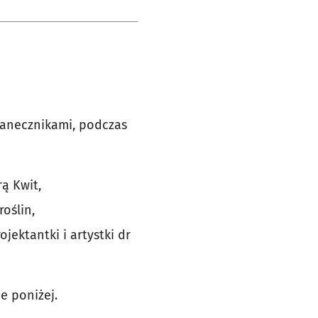
żanecznikami, podczas
ą Kwit,
oślin,
jektantki i artystki dr
e poniżej.