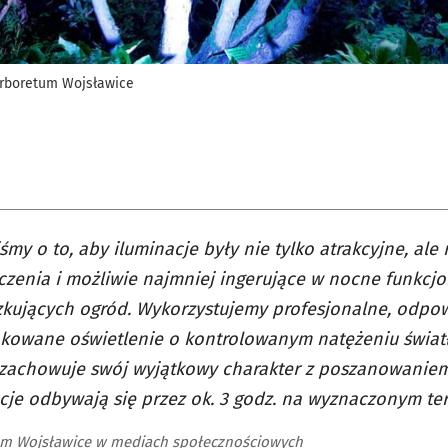
Arboretum Wojsławice
śmy o to, aby iluminacje były nie tylko atrakcyjne, al
czenia i możliwie najmniej ingerujące w nocne funkcj
zkujących ogród. Wykorzystujemy profesjonalne, odpo
kowane oświetlenie o kontrolowanym natężeniu światł
 zachowuje swój wyjątkowy charakter z poszanowaniem
cje odbywają się przez ok. 3 godz. na wyznaczonym ter
m Wojsławice w mediach społecznościowych