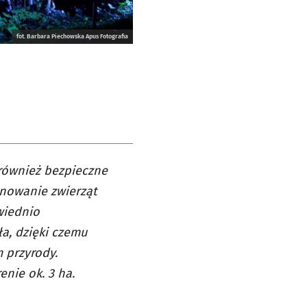
fot. Barbara Piechowska Apus Fotografia
e również bezpieczne
onowanie zwierząt
wiednio
a, dzięki czemu
 przyrody.
enie ok. 3 ha.