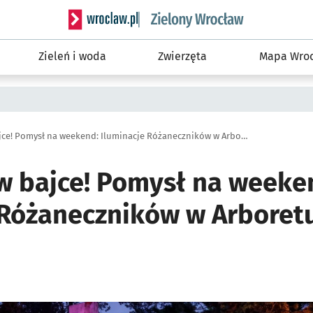
Serwis informacyjny wroclaw.pl podserwis: Śro
Zieleń i woda
Zwierzęta
Mapa Wroc
Tu jest jak w bajce! Pomysł na weekend: Iluminacje Różaneczników w Arboretum Wojsławice
 w bajce! Pomysł na weeke
 Różaneczników w Arbore