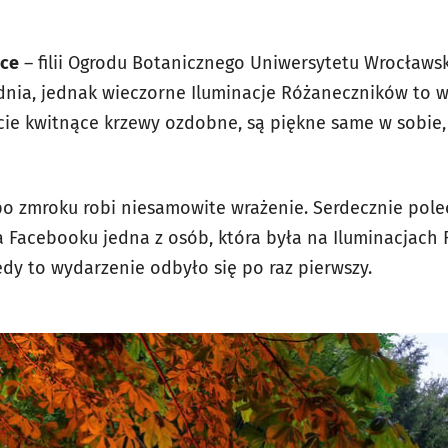
ice
– filii Ogrodu Botanicznego Uniwersytetu Wrocławsk
dnia, jednak wieczorne Iluminacje Różaneczników to 
ficie kwitnące krzewy ozdobne, są piękne same w sobie
po zmroku robi niesamowite wrażenie. Serdecznie pole
a Facebooku jedna z osób, która była na Iluminacjac
dy to wydarzenie odbyło się po raz pierwszy.