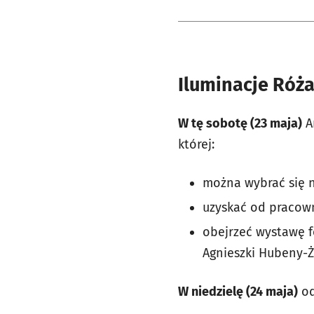
Iluminacje Róż
W tę sobotę (23 maja)
A
której:
można wybrać się n
uzyskać od pracown
obejrzeć wystawę fo
Agnieszki Hubeny-Ż
W niedzielę (24 maja)
od