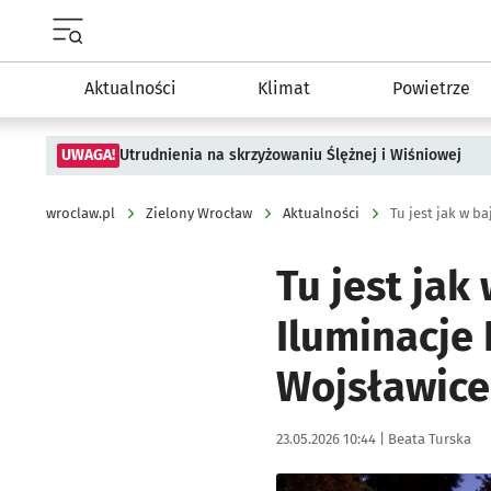
Menu główne portalu wroclaw.pl
Aktualności
Klimat
Powietrze
UWAGA!
Utrudnienia na skrzyżowaniu Ślężnej i Wiśniowej
wroclaw.pl
Zielony Wrocław
Aktualności
Tu jest jak
Iluminacje
Wojsławice
Data publikacji:
Autor:
23.05.2026 10:44 |
Beata Turska
Kliknij, aby powiększyć