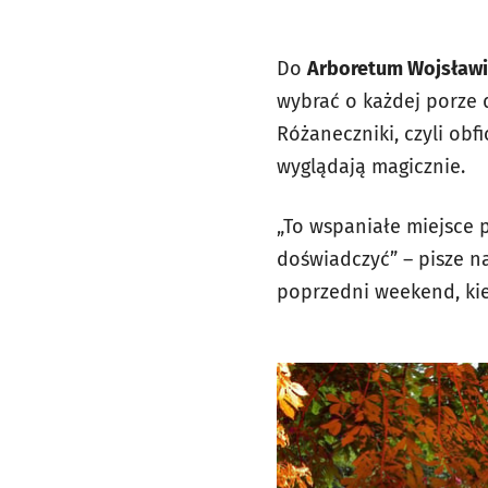
Do
Arboretum Wojsław
wybrać o każdej porze 
Różaneczniki, czyli ob
wyglądają magicznie.
„To wspaniałe miejsce 
doświadczyć” – pisze n
poprzedni weekend, kie