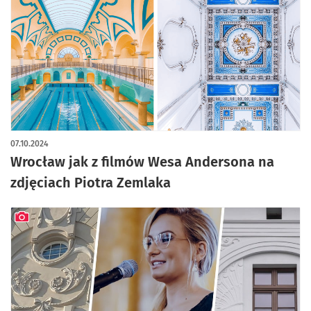
artykuł z galerią zdjęć
07.10.2024
Wrocław jak z filmów Wesa Andersona na
zdjęciach Piotra Zemlaka