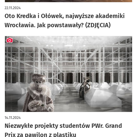
artykuł z galerią zdjęć
22.11.2024
Oto Kredka i Ołówek, najwyższe akademiki
Wrocławia. Jak powstawały? (ZDJĘCIA)
artykuł z galerią zdjęć
14.11.2024
Niezwykłe projekty studentów PWr. Grand
Prix za pawilon z plastiku