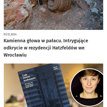
artykuł z galerią zdjęć
03.12.2024
Kamienna głowa w pałacu. Intrygujące
odkrycie w rezydencji Hatzfeldów we
Wrocławiu