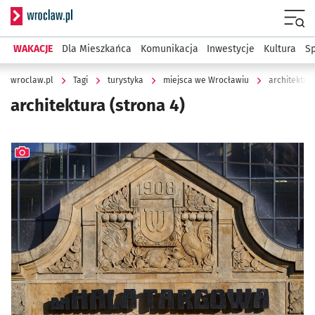
Serwis informacyjny wroclaw.pl
Menu
WAKACJE
Dla Mieszkańca
Komunikacja
Inwestycje
Kultura
Sp
wroclaw.pl
Tagi
turystyka
miejsca we Wrocławiu
architektur
architektura
(strona 4)