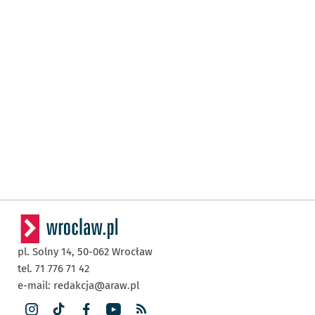
pl. Solny 14,
50-062
Wrocław
tel. 71 776 71 42
e-mail:
redakcja@araw.pl