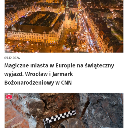
artykuł z galerią zdjęć
05.12.2024
Magiczne miasta w Europie na świąteczny
wyjazd. Wrocław i Jarmark
Bożonarodzeniowy w CNN