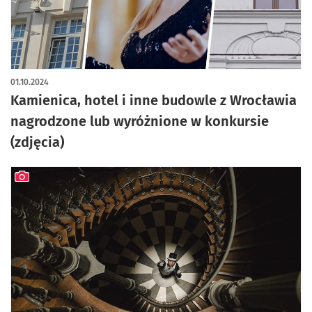
artykuł z galerią zdjęć
01.10.2024
Kamienica, hotel i inne budowle z Wrocławia
nagrodzone lub wyróżnione w konkursie
(zdjęcia)