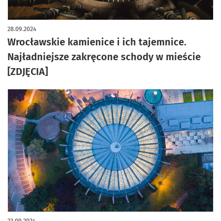
artykuł z galerią zdjęć
28.09.2024
Wrocławskie kamienice i ich tajemnice.
Najładniejsze zakręcone schody w mieście
[ZDJĘCIA]