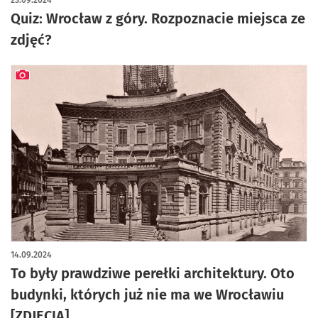
23.09.2024
Quiz: Wrocław z góry. Rozpoznacie miejsca ze
zdjęć?
artykuł z galerią zdjęć
14.09.2024
To były prawdziwe perełki architektury. Oto
budynki, których już nie ma we Wrocławiu
[ZDJĘCIA]