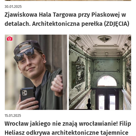
artykuł z galerią zdjęć
30.01.2025
Zjawiskowa Hala Targowa przy Piaskowej w
detalach. Architektoniczna perełka (ZDJĘCIA)
artykuł z galerią zdjęć
15.01.2025
Wrocław jakiego nie znają wrocławianie! Filip
Heliasz odkrywa architektoniczne tajemnice