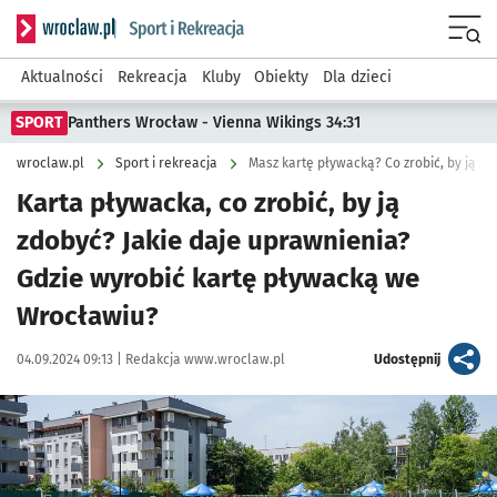
Serwis informacyjny wroclaw.pl podserwis: Sport i rekreacja
Menu
Aktualności
Rekreacja
Kluby
Obiekty
Dla dzieci
SPORT
Panthers Wrocław - Vienna Wikings 34:31
wroclaw.pl
Sport i rekreacja
Masz kartę pływacką? Co zrobić, by ją zdo
Karta pływacka, co zrobić, by ją
zdobyć? Jakie daje uprawnienia?
Gdzie wyrobić kartę pływacką we
Wrocławiu?
Data publikacji:
Autor:
artykuł
04.09.2024 09:13 |
Redakcja www.wroclaw.pl
Udostępnij
Kliknij, aby powiększyć