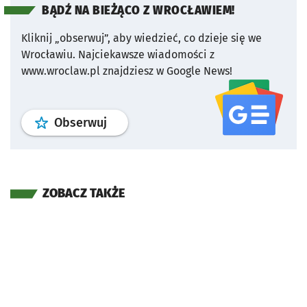
BĄDŹ NA BIEŻĄCO Z WROCŁAWIEM!
Kliknij „obserwuj”, aby wiedzieć, co dzieje się we
Wrocławiu.
Najciekawsze wiadomości z
www.wroclaw.pl znajdziesz w Google News!
profil
google news
serwisu wroclaw
Obserwuj
ZOBACZ TAKŻE