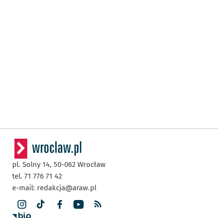
pl. Solny 14,
50-062
Wrocław
tel. 71 776 71 42
e-mail:
redakcja@araw.pl