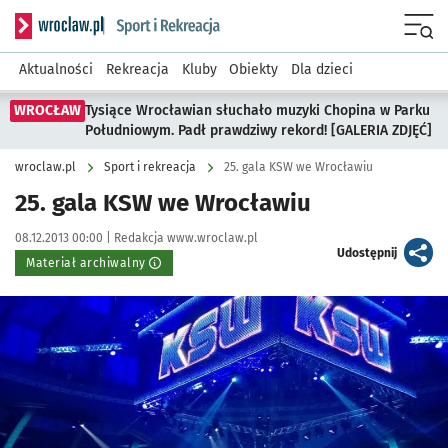
Serwis informacyjny wroclaw.pl podserwis: Sport i rekreacja
Menu
Aktualności
Rekreacja
Kluby
Obiekty
Dla dzieci
WROCŁAW
Tysiące Wrocławian słuchało muzyki Chopina w Parku
Południowym. Padł prawdziwy rekord! [GALERIA ZDJĘĆ]
wroclaw.pl
Sport i rekreacja
25. gala KSW we Wrocławiu
25. gala KSW we Wrocławiu
Data publikacji:
Autor:
08.12.2013 00:00 |
Redakcja www.wroclaw.pl
artykuł
Udostępnij
Materiał archiwalny
Kliknij, aby powiększyć