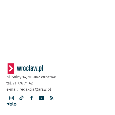
pl. Solny 14,
50-062
Wrocław
tel. 71 776 71 42
e-mail:
redakcja@araw.pl