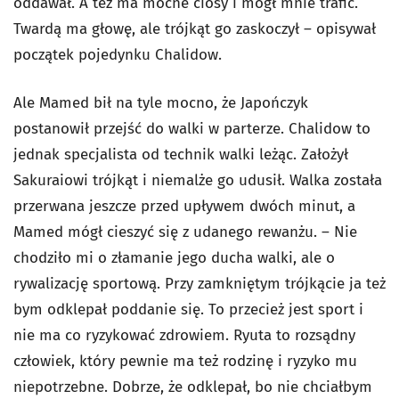
oddawał. A też ma mocne ciosy i mógł mnie trafić.
Twardą ma głowę, ale trójkąt go zaskoczył – opisywał
początek pojedynku Chalidow.
Ale Mamed bił na tyle mocno, że Japończyk
postanowił przejść do walki w parterze. Chalidow to
jednak specjalista od technik walki leżąc. Założył
Sakuraiowi trójkąt i niemalże go udusił. Walka została
przerwana jeszcze przed upływem dwóch minut, a
Mamed mógł cieszyć się z udanego rewanżu. – Nie
chodziło mi o złamanie jego ducha walki, ale o
rywalizację sportową. Przy zamkniętym trójkącie ja też
bym odklepał poddanie się. To przecież jest sport i
nie ma co ryzykować zdrowiem. Ryuta to rozsądny
człowiek, który pewnie ma też rodzinę i ryzyko mu
niepotrzebne. Dobrze, że odklepał, bo nie chciałbym