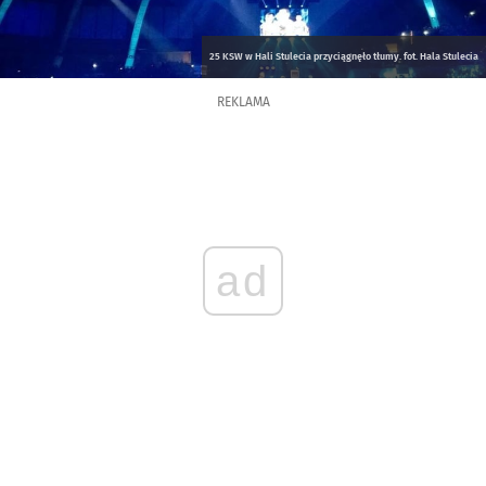
25 KSW w Hali Stulecia przyciągnęło tłumy. fot. Hala Stulecia
REKLAMA
ad