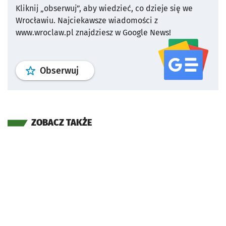
Kliknij „obserwuj”, aby wiedzieć, co dzieje się we
Wrocławiu.
Najciekawsze wiadomości z
www.wroclaw.pl znajdziesz w Google News!
profil
google news
serwisu wroclaw
Obserwuj
ZOBACZ TAKŻE