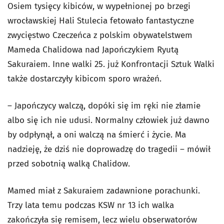
Osiem tysięcy kibiców, w wypełnionej po brzegi
wrocławskiej Hali Stulecia fetowało fantastyczne
zwycięstwo Czeczeńca z polskim obywatelstwem
Mameda Chalidowa nad Japończykiem Ryutą
Sakuraiem. Inne walki 25. już Konfrontacji Sztuk Walki
także dostarczyły kibicom sporo wrażeń.
– Japończycy walczą, dopóki się im ręki nie złamie
albo się ich nie udusi. Normalny człowiek już dawno
by odpłynął, a oni walczą na śmierć i życie. Ma
nadzieję, że dziś nie doprowadzę do tragedii – mówił
przed sobotnią walką Chalidow.
Mamed miał z Sakuraiem zadawnione porachunki.
Trzy lata temu podczas KSW nr 13 ich walka
zakończyła się remisem, lecz wielu obserwatorów