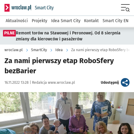
Serwis informacyjny wroclaw.pl podserwis: SmartCity
Menu
Aktualności
Projekty
Idea Smart City
Kontakt
Smart City EN
PILNE
Remont torów na Stawowej i Peronowej. Od 8 sierpnia
zmiany dla kierowców i pasażerów
wroclaw.pl
SmartCity
Idea
Za nami pierwszy etap RoboSfery bezB
Za nami pierwszy etap RoboSfery
bezBarier
Data publikacji:
Autor:
artykuł
16.11.2022 13:28 |
Redakcja www.wroclaw.pl
Udostępnij
Kliknij, aby powiększyć