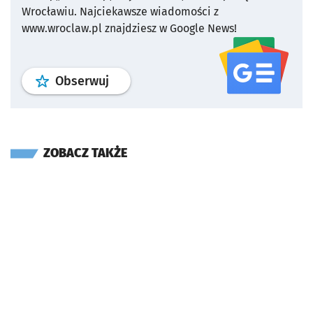
Wrocławiu.
Najciekawsze wiadomości z
www.wroclaw.pl znajdziesz w Google News!
profil
google news
serwisu wroclaw
Obserwuj
ZOBACZ TAKŻE