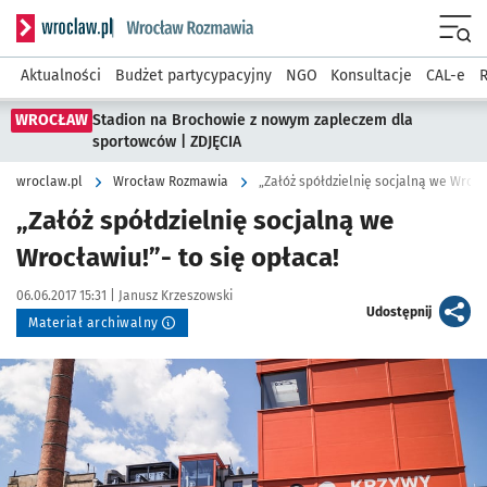
Serwis informacyjny wroclaw.pl podserwis: Rozmawia
Menu
Aktualności
Budżet partycypacyjny
NGO
Konsultacje
CAL-e
R
WROCŁAW
Stadion na Brochowie z nowym zapleczem dla
sportowców | ZDJĘCIA
wroclaw.pl
Wrocław Rozmawia
„Załóż spółdzielnię socjalną we Wrocła
„Załóż spółdzielnię socjalną we
Wrocławiu!”- to się opłaca!
Data publikacji:
Autor:
06.06.2017 15:31 |
Janusz Krzeszowski
artykuł
Udostępnij
Materiał archiwalny
Kliknij, aby powiększyć