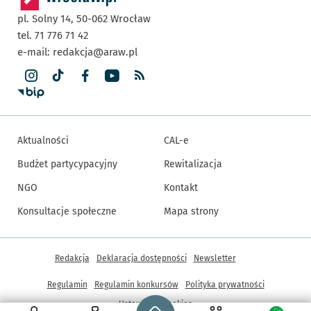
pl. Solny 14,
50-062
Wrocław
tel. 71 776 71 42
e-mail:
redakcja@araw.pl
Aktualności
CAL-e
Budżet partycypacyjny
Rewitalizacja
NGO
Kontakt
Konsultacje społeczne
Mapa strony
Inne informacje
Redakcja
Deklaracja dostępności
Newsletter
Regulamin
Regulamin konkursów
Polityka prywatności
Strona główna - wroclaw.pl
Ustawienia cookies