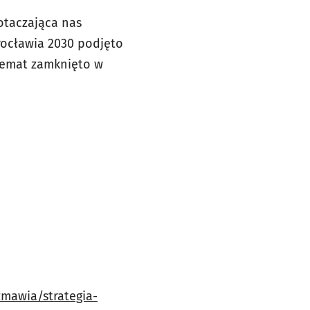
otaczająca nas
Wrocławia 2030 podjęto
 temat zamknięto w
zmawia/strategia-