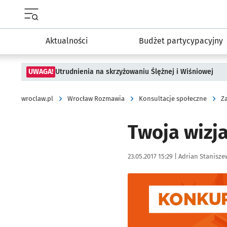
Menu główne portalu wroclaw.pl
Aktualności
Budżet partycypacyjny
UWAGA!
Utrudnienia na skrzyżowaniu Ślężnej i Wiśniowej
wroclaw.pl
Wrocław Rozmawia
Konsultacje społeczne
Z
Twoja wizja
Data publikacji:
Autor:
23.05.2017 15:29 |
Adrian Stanisze
Kliknij, aby powiększyć