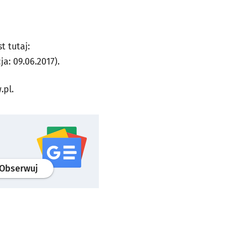
 tutaj:
ja: 09.06.2017).
.pl
.
profil
google news
serwisu wroclaw.pl
Obserwuj