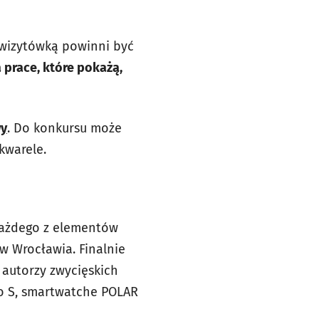
 wizytówką powinni być
 prace, które pokażą,
wy
. Do konkursu może
akwarele.
każdego z elementów
w Wrocławia. Finalnie
 autorzy zwycięskich
ro S, smartwatche POLAR