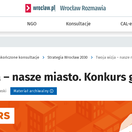
Serwis informacyjny wroclaw.pl podserwis: Rozm
NGO
Konsultacje
CAL-e
akończone konsultacje
Strategia Wrocław 2030
Twoja wizja – nasze 
 – nasze miasto. Konkurs 
wski
Materiał archiwalny