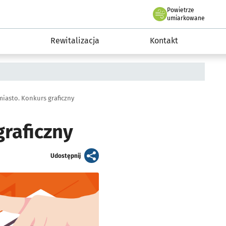
Powietrze
we Wrocławiu
awia
umiarkowane
Rewitalizacja
Kontakt
miasto. Konkurs graficzny
graficzny
artykuł
Udostępnij