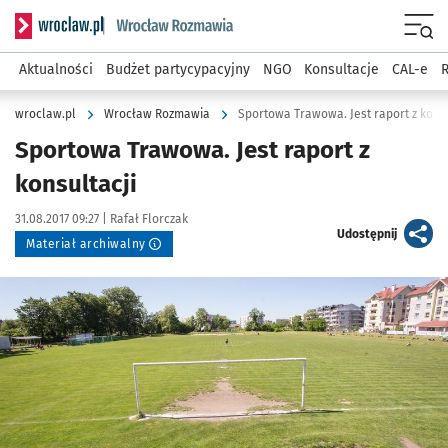
Serwis informacyjny wroclaw.pl podserwis: Rozmawia
Menu
Aktualności
Budżet partycypacyjny
NGO
Konsultacje
CAL-e
R
wroclaw.pl
Wrocław Rozmawia
Sportowa Trawowa. Jest raport z konsu
Sportowa Trawowa. Jest raport z
konsultacji
Data publikacji:
Autor:
31.08.2017 09:27 |
Rafał Florczak
artykuł
Udostępnij
Materiał archiwalny
Kliknij, aby powiększyć