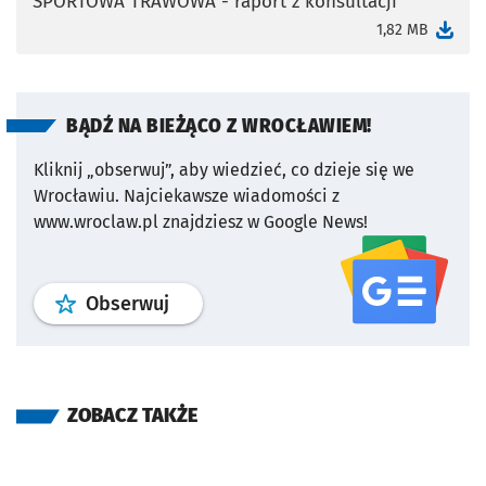
SPORTOWA TRAWOWA - raport z konsultacji
otworzy się w nowej karcie
1,82 MB
BĄDŹ NA BIEŻĄCO Z WROCŁAWIEM!
Kliknij „obserwuj”, aby wiedzieć, co dzieje się we
Wrocławiu.
Najciekawsze wiadomości z
www.wroclaw.pl znajdziesz w Google News!
profil
google news
serwisu wroclaw
Obserwuj
ZOBACZ TAKŻE