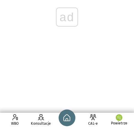
ad
Strona główna - wroclaw.pl
Powietrze
WBO
Konsultacje
CAL-e