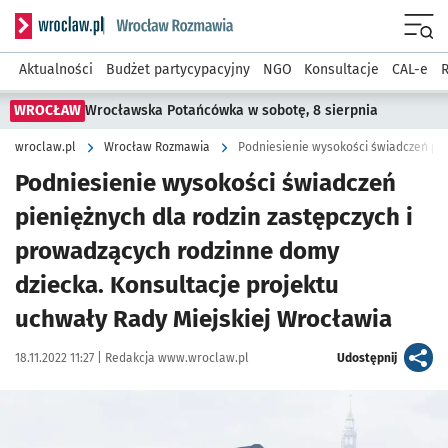
Serwis informacyjny wroclaw.pl podserwis: Rozmawia
Menu
Aktualności
Budżet partycypacyjny
NGO
Konsultacje
CAL-e
R
WROCŁAW
Wrocławska Potańcówka w sobotę, 8 sierpnia
wroclaw.pl
Wrocław Rozmawia
Podniesienie wysokości świadczeń
pieniężnych dla rodzin zastępczych i
prowadzących rodzinne domy
dziecka. Konsultacje projektu
uchwały Rady Miejskiej Wrocławia
Data publikacji:
Autor:
artykuł
18.11.2022 11:27 |
Redakcja www.wroclaw.pl
Udostępnij
Kliknij, aby powiększyć