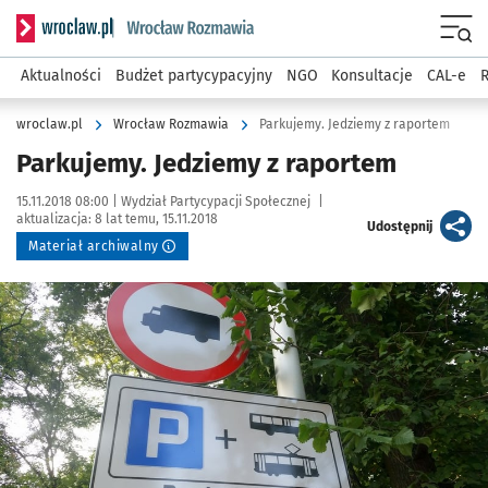
Serwis informacyjny wroclaw.pl podserwis: Rozmawia
Menu
Aktualności
Budżet partycypacyjny
NGO
Konsultacje
CAL-e
R
wroclaw.pl
Wrocław Rozmawia
Parkujemy. Jedziemy z raportem
Parkujemy. Jedziemy z raportem
Data publikacji:
Autor:
15.11.2018 08:00 |
Wydział Partycypacji Społecznej
|
aktualizacja:
8 lat temu, 15.11.2018
artykuł
Udostępnij
Materiał archiwalny
Kliknij, aby powiększyć