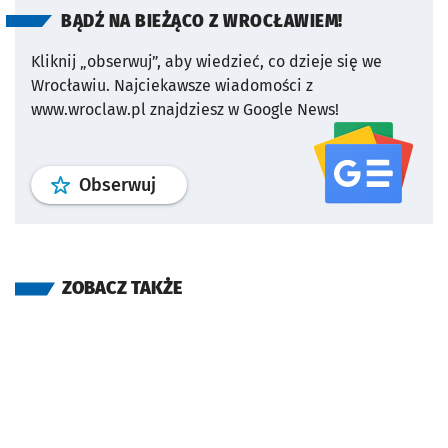
BĄDŹ NA BIEŻĄCO Z WROCŁAWIEM!
Kliknij „obserwuj”, aby wiedzieć, co dzieje się we
Wrocławiu.
Najciekawsze wiadomości z
www.wroclaw.pl znajdziesz w Google News!
profil
google news
serwisu wroclaw
Obserwuj
ZOBACZ TAKŻE