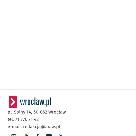
pl. Solny 14,
50-062
Wrocław
tel. 71 776 71 42
e-mail:
redakcja@araw.pl