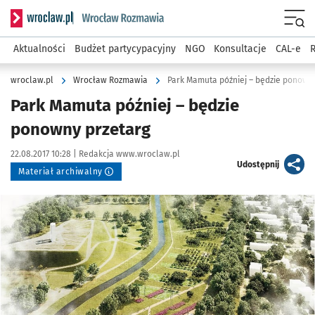
Serwis informacyjny wroclaw.pl podserwis: Rozmawia
Menu
Aktualności
Budżet partycypacyjny
NGO
Konsultacje
CAL-e
R
wroclaw.pl
Wrocław Rozmawia
Park Mamuta później – będzie ponown
Park Mamuta później – będzie
ponowny przetarg
Data publikacji:
Autor:
22.08.2017 10:28 |
Redakcja www.wroclaw.pl
artykuł
Udostępnij
Materiał archiwalny
Kliknij, aby powiększyć