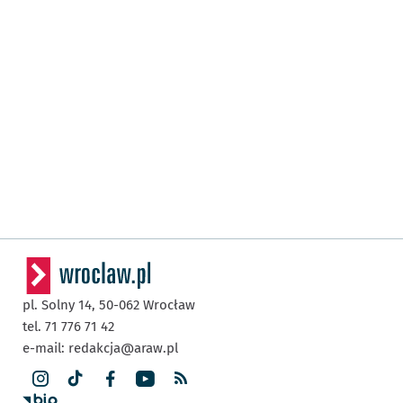
pl. Solny 14,
50-062
Wrocław
tel. 71 776 71 42
e-mail:
redakcja@araw.pl