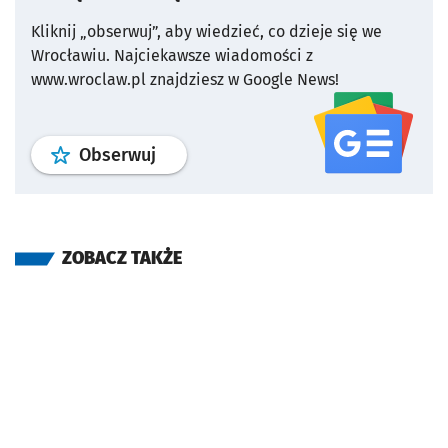
Kliknij „obserwuj”, aby wiedzieć, co dzieje się we
Wrocławiu.
Najciekawsze wiadomości z
www.wroclaw.pl znajdziesz w Google News!
profil
google news
serwisu wroclaw
Obserwuj
ZOBACZ TAKŻE