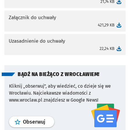
otworzy się w nowej karcie
21,74 KB
Załącznik do uchwały
otworzy się w nowej karcie
421,29 KB
Uzasadnienie do uchwały
otworzy się w nowej karcie
22,24 KB
BĄDŹ NA BIEŻĄCO Z WROCŁAWIEM!
Kliknij „obserwuj”, aby wiedzieć, co dzieje się we
Wrocławiu.
Najciekawsze wiadomości z
www.wroclaw.pl znajdziesz w Google News!
profil
google news
serwisu wroclaw
Obserwuj