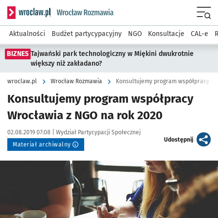
Serwis informacyjny wroclaw.pl podserwis: Rozmawia
Menu
Aktualności
Budżet partycypacyjny
NGO
Konsultacje
CAL-e
R
BIZNES
Tajwański park technologiczny w Miękini dwukrotnie
większy niż zakładano?
wroclaw.pl
Wrocław Rozmawia
Konsultujemy program współpracy Wr
Konsultujemy program współpracy
Wrocławia z NGO na rok 2020
Data publikacji:
Autor:
02.08.2019 07:08 |
Wydział Partycypacji Społecznej
artykuł
Udostępnij
Materiał archiwalny
Kliknij, aby powiększyć