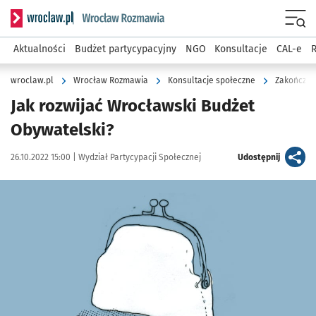
Serwis informacyjny wroclaw.pl podserwis: Rozmawia
Menu
Aktualności
Budżet partycypacyjny
NGO
Konsultacje
CAL-e
R
wroclaw.pl
Wrocław Rozmawia
Konsultacje społeczne
Zakończon
Jak rozwijać Wrocławski Budżet
Obywatelski?
Data publikacji:
Autor:
artykuł
26.10.2022 15:00 |
Wydział Partycypacji Społecznej
Udostępnij
Kliknij, aby powiększyć