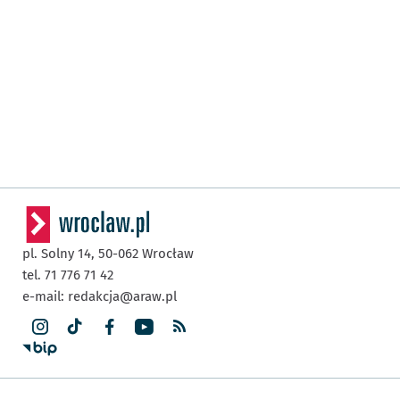
pl. Solny 14,
50-062
Wrocław
tel. 71 776 71 42
e-mail:
redakcja@araw.pl