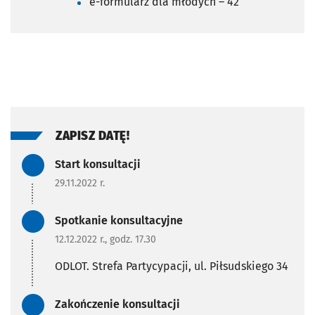
e-formularz dla młodych – 42
ZAPISZ DATĘ!
Zadanie zrealizowane/Zada
Start konsultacji
29.11.2022 r.
Zadanie zrealizowane/Zada
Spotkanie konsultacyjne
12.12.2022 r., godz. 17.30
ODLOT. Strefa Partycypacji, ul. Piłsudskiego 34
Zadanie zrealizowane/Zada
Zakończenie konsultacji