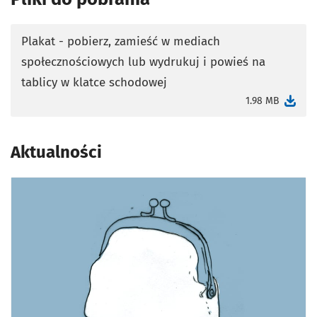
Plakat - pobierz, zamieść w mediach
społecznościowych lub wydrukuj i powieś na
otworzy się w nowej karcie
tablicy w klatce schodowej
1.98 MB
Aktualności