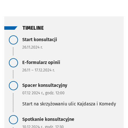
TIMELINE
Zadanie zrealizowane/Zada
Start konsultacji
26.11.2024 r.
Zadanie zrealizowane/Zada
E-formularz opinii
26.11 – 17.12.2024 r.
Zadanie zrealizowane/Zada
Spacer konsultacyjny
07.12 2024 r., godz. 12:00
Start na skrzyżowaniu ulic Kajdasza i Komedy
Zadanie zrealizowane/Zada
Spotkanie konsultacyjne
10.12.2024 r., godz. 17:30