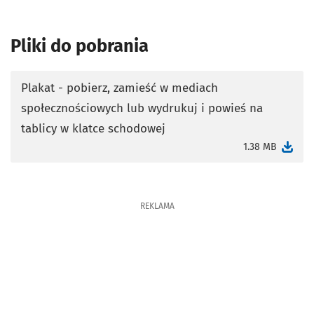
Pliki do pobrania
Plakat - pobierz, zamieść w mediach
społecznościowych lub wydrukuj i powieś na
otworzy się w nowej karcie
tablicy w klatce schodowej
1.38 MB
REKLAMA