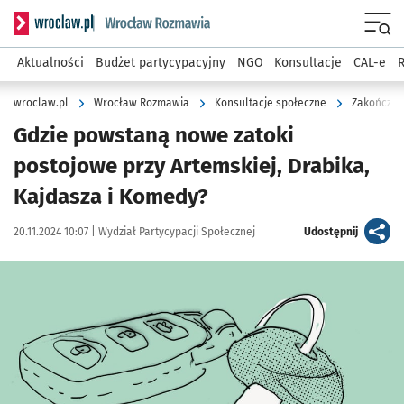
Serwis informacyjny wroclaw.pl podserwis: Rozmawia
Menu
Aktualności
Budżet partycypacyjny
NGO
Konsultacje
CAL-e
R
wroclaw.pl
Wrocław Rozmawia
Konsultacje społeczne
Zakończon
Gdzie powstaną nowe zatoki
postojowe przy Artemskiej, Drabika,
Kajdasza i Komedy?
Data publikacji:
Autor:
artykuł
20.11.2024 10:07 |
Wydział Partycypacji Społecznej
Udostępnij
Kliknij, aby powiększyć