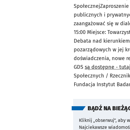
SpołecznejZaproszenie
publicznych i prywatn
zaangażować się w dialo
15:00 Miejsce: Towarzys
Debata nad kierunkiem 
pozarządowych w jej kr
doświadczenia, nowe re
GDS
są dostępne - tuta
Społecznych / Rzeczni
Fundacja Instytut Bada
BĄDŹ NA BIEŻĄ
Kliknij „obserwuj”, aby 
Najciekawsze wiadomośc