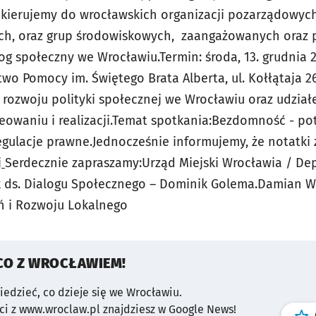
 kierujemy do wrocławskich organizacji pozarządowy
ych, oraz grup środowiskowych, zaangażowanych oraz 
g społeczny we Wrocławiu.Termin: środa, 13. grudnia 20
two Pomocy im. Świętego Brata Alberta, ul. Kołłątaja 26
rozwoju polityki społecznej we Wrocławiu oraz udział
eowaniu i realizacji.Temat spotkania:Bezdomność - pot
gulacje prawne.Jednocześnie informujemy, że notatki
j
Serdecznie zapraszamy:Urząd Miejski Wrocławia / D
k ds. Dialogu Społecznego – Dominik Golema.Damian W
ń i Rozwoju Lokalnego
CO Z WROCŁAWIEM!
wiedzieć, co dzieje się we Wrocławiu.
i z www.wroclaw.pl znajdziesz w Google News!