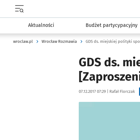
Menu główne portalu wroclaw.pl
Aktualności
Budżet partycypacyjny
wroclaw.pl
Wrocław Rozmawia
GDS ds. miejskiej polityki sp
GDS ds. mie
[Zaproszeni
Data publikacji:
Autor:
07.12.2017 07:29 |
Rafał Florczak
Kliknij, aby powiększyć