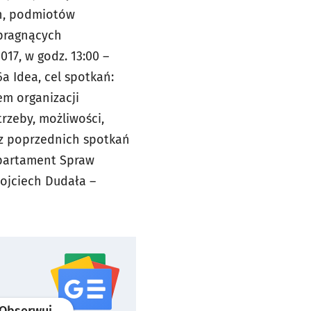
ch, podmiotów
pragnących
17, w godz. 13:00 –
a Idea, cel spotkań:
em organizacji
rzeby, możliwości,
 z poprzednich spotkań
epartament Spraw
ojciech Dudała –
profil
google news
serwisu wroclaw.pl