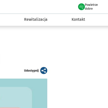
Powietrze
we Wrocławiu
awia
dobre
Rewitalizacja
Kontakt
]
artykuł
Udostępnij